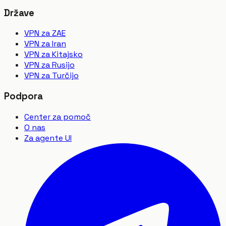
Države
VPN za ZAE
VPN za Iran
VPN za Kitajsko
VPN za Rusijo
VPN za Turčijo
Podpora
Center za pomoč
O nas
Za agente UI