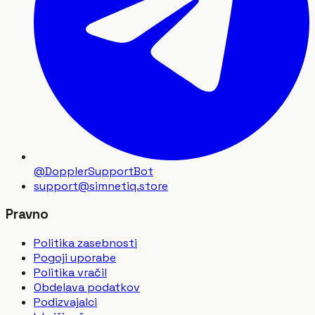
@DopplerSupportBot
support
@
simnetiq.store
Pravno
Politika zasebnosti
Pogoji uporabe
Politika vračil
Obdelava podatkov
Podizvajalci