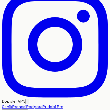
Doppler VPN
Cenik
Prenosi
Podpora
Pridobi Pro