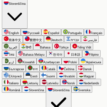
Slovenščina
English
Русский
Español
Português
Français
简体中文
繁體中文
Deutsch
עברית
فارسی
العربية
हिन्दी
Bahasa
Türkçe
Tiếng Việt
ไทย
Bahasa Melayu
한국어
日本語
Filipino
اردو
Kiswahili
Azərbaycan
Polski
Українська
Български
বাংলা
Català
Čeština
Dansk
Ελληνικά
Eesti
Suomi
Hrvatski
Magyar
Italiano
Lietuvių
Latviešu
Norsk
Nederlands
Română
Slovenčina
Slovenščina
Svenska