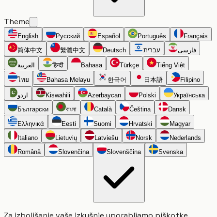
Theme
English
Русский
Español
Português
Français
简体中文
繁體中文
Deutsch
עברית
فارسی
العربية
हिन्दी
Bahasa
Türkçe
Tiếng Việt
ไทย
Bahasa Melayu
한국어
日本語
Filipino
اردو
Kiswahili
Azərbaycan
Polski
Українська
Български
বাংলা
Català
Čeština
Dansk
Ελληνικά
Eesti
Suomi
Hrvatski
Magyar
Italiano
Lietuvių
Latviešu
Norsk
Nederlands
Română
Slovenčina
Slovenščina
Svenska
Za izboljšanje vaše izkušnje uporabljamo piškotke.