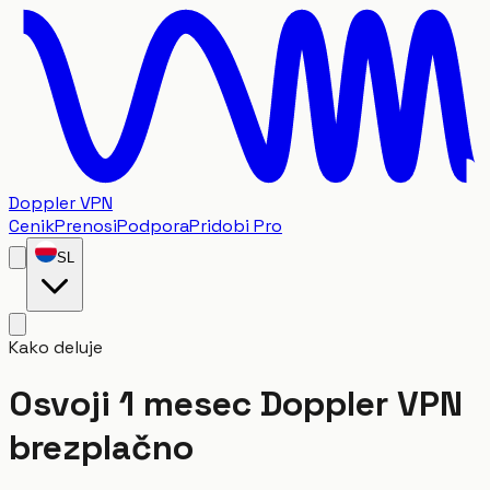
Doppler VPN
Cenik
Prenosi
Podpora
Pridobi Pro
SL
Kako deluje
Osvoji 1 mesec Doppler VPN
brezplačno