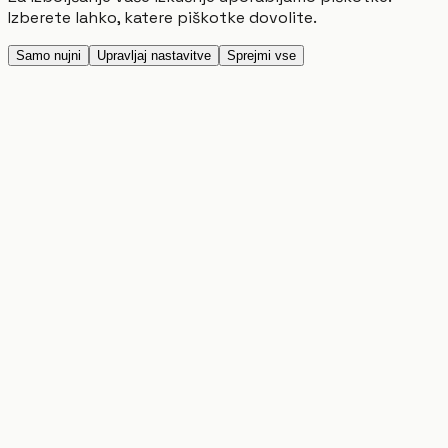
Izberete lahko, katere piškotke dovolite.
Samo nujni
Upravljaj nastavitve
Sprejmi vse