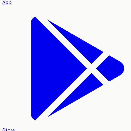
App
Store