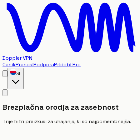
Doppler VPN
Cenik
Prenosi
Podpora
Pridobi Pro
SL
Brezplačna orodja za zasebnost
Trije hitri preizkusi za uhajanja, ki so najpomembnejša.