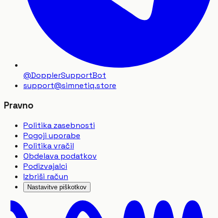
@DopplerSupportBot
support
@
simnetiq.store
Pravno
Politika zasebnosti
Pogoji uporabe
Politika vračil
Obdelava podatkov
Podizvajalci
Izbriši račun
Nastavitve piškotkov