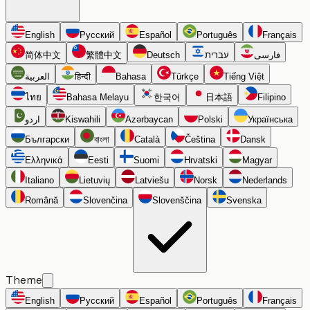
English
Русский
Español
Português
Français
简体中文
繁體中文
Deutsch
עברית
فارسی
العربية
हिन्दी
Bahasa
Türkçe
Tiếng Việt
ไทย
Bahasa Melayu
한국어
日本語
Filipino
اردو
Kiswahili
Azərbaycan
Polski
Українська
Български
বাংলা
Català
Čeština
Dansk
Ελληνικά
Eesti
Suomi
Hrvatski
Magyar
Italiano
Lietuvių
Latviešu
Norsk
Nederlands
Română
Slovenčina
Slovenščina
Svenska
Theme
English
Русский
Español
Português
Français