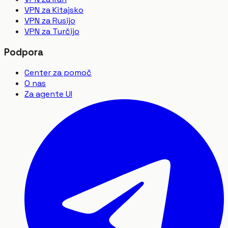
VPN za Kitajsko
VPN za Rusijo
VPN za Turčijo
Podpora
Center za pomoč
O nas
Za agente UI