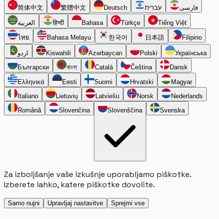
简体中文
繁體中文
Deutsch
עברית
فارسی
العربية
हिन्दी
Bahasa
Türkçe
Tiếng Việt
ไทย
Bahasa Melayu
한국어
日本語
Filipino
اردو
Kiswahili
Azərbaycan
Polski
Українська
Български
বাংলা
Català
Čeština
Dansk
Ελληνικά
Eesti
Suomi
Hrvatski
Magyar
Italiano
Lietuvių
Latviešu
Norsk
Nederlands
Română
Slovenčina
Slovenščina
Svenska
Za izboljšanje vaše izkušnje uporabljamo piškotke.
Izberete lahko, katere piškotke dovolite.
Samo nujni
Upravljaj nastavitve
Sprejmi vse