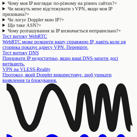
Чому моя IP виглядає по-різному на різних сайтах?
+
Чи можуть мене відстежувати з VPN, якщо моя IP
прихована?
+
Чи логує Doppler мою IP?
+
Що таке ASN?
+
Чому розташування за IP визначається неправильно?
+
Тест витоку WebRTC
WebRTC може розкрити вашу справжню IP, навіть коли ця
сторінка показує адресу VPN. Перевірте.
Тест витоку DNS
Приховати IP недостатньо, якщо ваші DNS-запити досі
витікають.
VPN на VLESS-Reality
Протокол, який Doppler використовує, щоб уникати
виявлення та блокування.