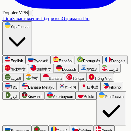
Doppler VPN
Ціни
Завантаження
Підтримка
Отримати Pro
Українська
English
Русский
Español
Português
Français
简体中文
繁體中文
Deutsch
עברית
فارسی
العربية
हिन्दी
Bahasa
Türkçe
Tiếng Việt
ไทย
Bahasa Melayu
한국어
日本語
Filipino
اردو
Kiswahili
Azərbaycan
Polski
Українська
Български
বাংলা
Català
Čeština
Dansk