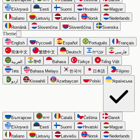
Ελληνικά
Eesti
Suomi
Hrvatski
Magyar
Italiano
Lietuvių
Latviešu
Norsk
Nederlands
Română
Slovenčina
Slovenščina
Svenska
Theme
English
Русский
Español
Português
Français
简体中文
繁體中文
Deutsch
עברית
فارسی
العربية
हिन्दी
Bahasa
Türkçe
Tiếng Việt
ไทย
Bahasa Melayu
한국어
日本語
Filipino
اردو
Kiswahili
Azərbaycan
Polski
Українська
Български
বাংলা
Català
Čeština
Dansk
Ελληνικά
Eesti
Suomi
Hrvatski
Magyar
Italiano
Lietuvių
Latviešu
Norsk
Nederlands