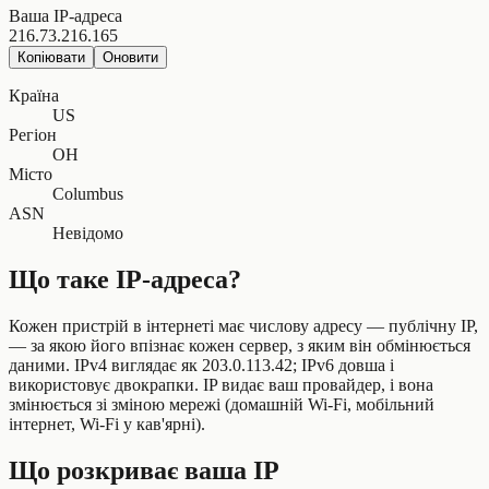
Ваша IP-адреса
216.73.216.165
Копіювати
Оновити
Країна
US
Регіон
OH
Місто
Columbus
ASN
Невідомо
Що таке IP-адреса?
Кожен пристрій в інтернеті має числову адресу — публічну IP,
— за якою його впізнає кожен сервер, з яким він обмінюється
даними. IPv4 виглядає як 203.0.113.42; IPv6 довша і
використовує двокрапки. IP видає ваш провайдер, і вона
змінюється зі зміною мережі (домашній Wi-Fi, мобільний
інтернет, Wi-Fi у кав'ярні).
Що розкриває ваша IP