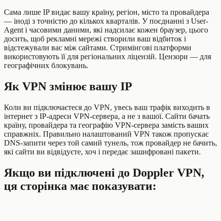
Сама лише IP видає вашу країну, регіон, місто та провайдера
— іноді з точністю до кількох кварталів. У поєднанні з User-
Agent і часовими даними, які надсилає кожен браузер, цього
досить, щоб рекламні мережі створили ваш відбиток і
відстежували вас між сайтами. Стримінгові платформи
використовують її для регіональних ліцензій. Цензори — для
географічних блокувань.
Як VPN змінює вашу IP
Коли ви підключаєтеся до VPN, увесь ваш трафік виходить в
інтернет з IP-адреси VPN-сервера, а не з вашої. Сайти бачать
країну, провайдера та географію VPN-сервера замість ваших
справжніх. Правильно налаштований VPN також пропускає
DNS-запити через той самий тунель, тож провайдер не бачить,
які сайти ви відвідуєте, хоч і передає зашифровані пакети.
Якщо ви підключені до Doppler VPN,
ця сторінка має показувати: