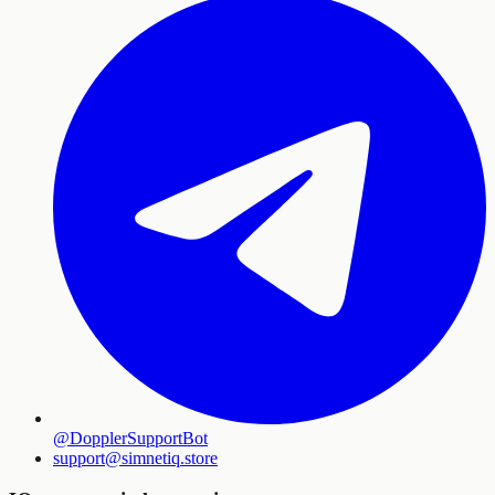
@DopplerSupportBot
support
@
simnetiq.store