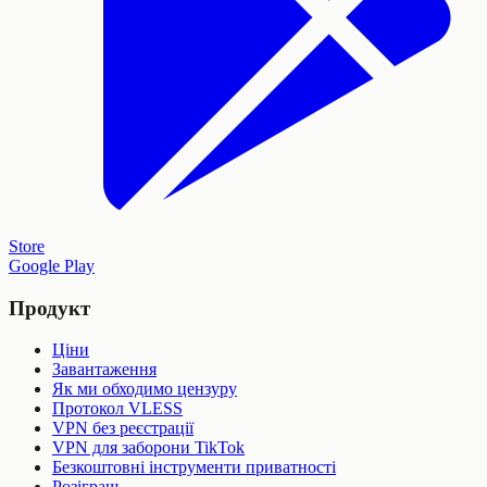
Store
Google Play
Продукт
Ціни
Завантаження
Як ми обходимо цензуру
Протокол VLESS
VPN без реєстрації
VPN для заборони TikTok
Безкоштовні інструменти приватності
Розіграш