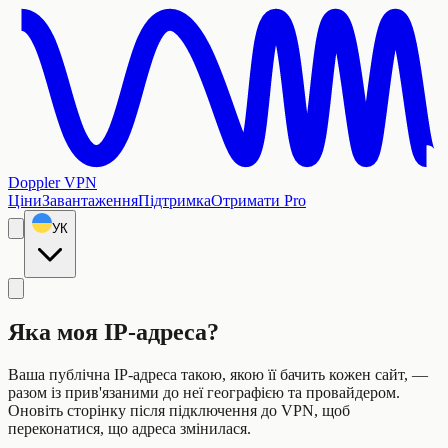
Doppler VPN
Ціни
Завантаження
Підтримка
Отримати Pro
УК
Яка моя IP-адреса?
Ваша публічна IP-адреса такою, якою її бачить кожен сайт, —
разом із прив'язаними до неї географією та провайдером.
Оновіть сторінку після підключення до VPN, щоб
переконатися, що адреса змінилася.