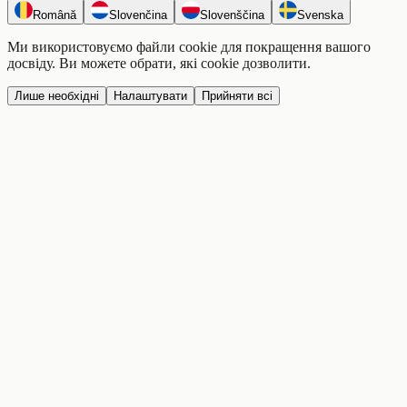
Română
Slovenčina
Slovenščina
Svenska
Ми використовуємо файли cookie для покращення вашого
досвіду. Ви можете обрати, які cookie дозволити.
Лише необхідні
Налаштувати
Прийняти всі