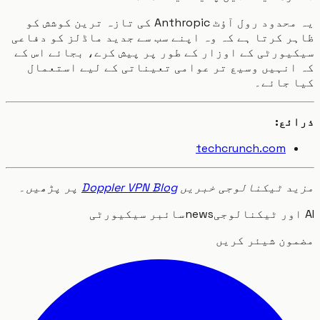
یہ محدود رول آؤٹ Anthropic کی تازہ ترین کوشش کو
 کرتا ہے کہ وہ اپنے سب سے جدید ماڈلز کو دفاعی
ورٹی کے اوزار کے طور پر پیش کرے، بجائے اس کے
نہیں وسیع تر عوامی تعیناتی کے لیے استعمال
 جائے۔
ئع:
techcrunch.com
د ٹیکنالوجی خبریں
Doppler VPN Blog
پر پڑھیں۔
news
سائبر سیکیورٹی
ون شیئر کریں