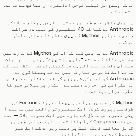
ہ وسیع تر ٹیکنالوجی انڈسٹری ان نتائج سے فائدہ
ا سکے۔
یش منظر عام طور پر دستیاب نہیں ہوگا، حالانکہ
Anthropic نے کہا کہ 40 تنظیموں کو بنیادی شراکت
داری سے باہر Mythos کے پیش منظر تک رسائی حاصل
ی۔
Anthropic نے یہ بھی کہا کہ اس کی Mythos کے بارے میں
ی حکام کے ساتھ “جاری بات چیت” ہوئی ہے۔ یہ بات
اس وقت سامنے آئی ہے جب کمپنی ٹرمپ انتظامیہ کے
 ایک قانونی تنازعہ میں ہے جب پینٹاگون نے
Anthropic کو امریکی شہریوں کی خود مختار ہدف بندی
گرانی کی اجازت دینے سے انکار پر سپلائی چین کا
ہ قرار دیا تھا۔
Mythos کی خبریں پہلے ہی پچھلے مہینے Fortune کی
سے رپورٹ کردہ ایک سیکیورٹی واقعے میں سامنے آ
تھیں، جب ماڈل کے بارے میں ایک مسودہ بلاگ — جسے
اس وقت Capybara کہا جاتا تھا — ایک عوامی طور پر
 معائنہ ڈیٹا لیک پر دستاویزات کے ایک غیر
ظ کیشے میں پایا گیا تھا۔