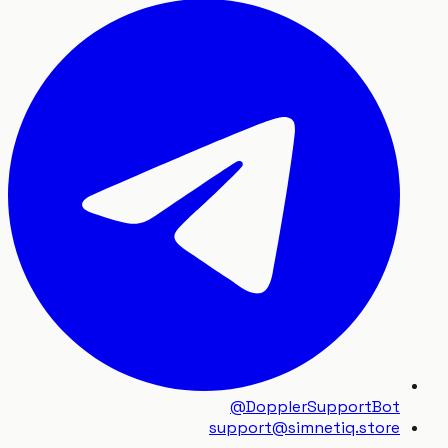
@DopplerSupportBot
support
@
simnetiq.store