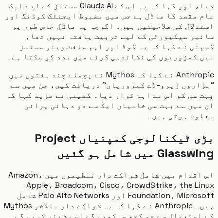
دیا، اور کہا کہ یہ اس کے Claude AI سسٹمز کے لیے ایک
مقصد کا ماڈل ہے جس میں مضبوط ایجنٹک کوڈنگ اور
لال کی صلاحیتیں ہیں۔ اگرچہ یہ ماڈل خاص طور پر
بر سیکیورٹی کے لیے تربیت یافتہ نہیں تھا،
ی نے کہا کہ یہ کوڈ اور اہم سافٹ ویئر سسٹمز
کمزوریوں کی نشاندہی کرنے میں مدد کر سکتا ہے۔
Anthropic نے کہا کہ Mythos نے پچھلے چند ہفتوں میں
روں زیرو-ڈے کمزوریاں” دریافت کیں، جن میں سے
سی کو اس نے اہم قرار دیا۔ کمپنی نے مزید کہا کہ
یں سے بہت سی خامیاں ایک سے دو دہائی پرانی
وم ہوتی ہیں۔
بڑی ٹیکنالوجی کمپنیاں Project
Gla میں شامل ہو گئیں
اس اقدام میں شامل شراکت دار تنظیموں میں Amazon،
Apple، Broadcom، Cisco، CrowdStrike، the L
Foundation، Microsoft اور Palo Alto Networks شامل
ہیں۔ Anthropic نے کہا کہ یہ شراکت دار بالآخر Mythos
ستعمال سے جو کچھ سیکھیں گے اسے شیئر کریں گے