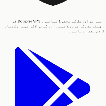
اپنی براؤزنگ کو محفوظ بنائیں۔ Doppler VPN کو
ریشن کی ضرورت نہیں اور کوئی لاگز نہیں رکھتا۔