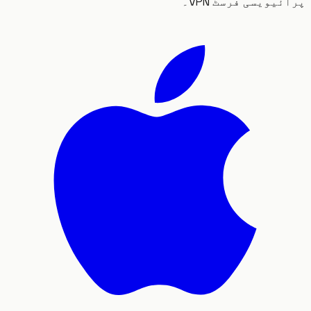
یویسی فرسٹ VPN۔