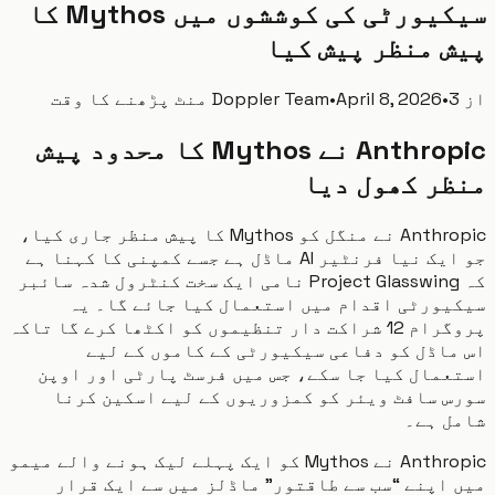
سیکیورٹی کی کوششوں میں Mythos کا
 منظر پیش کیا
پڑھنے کا وقت
•
April 8, 2026
•
Doppler Team
Anthropic نے Mythos کا محدود پیش
ر کھول دیا
Anthropic نے منگل کو Mythos کا پیش منظر جاری کیا،
جو ایک نیا فرنٹیر AI ماڈل ہے جسے کمپنی کا کہنا ہے
کہ Project Glasswing نامی ایک سخت کنٹرول شدہ سائبر
یورٹی اقدام میں استعمال کیا جائے گا۔ یہ
پروگرام 12 شراکت دار تنظیموں کو اکٹھا کرے گا تاکہ
اڈل کو دفاعی سیکیورٹی کے کاموں کے لیے
مال کیا جا سکے، جس میں فرسٹ پارٹی اور اوپن
 سافٹ ویئر کو کمزوریوں کے لیے اسکین کرنا
ل ہے۔
Anthropic نے Mythos کو ایک پہلے لیک ہونے والے میمو
اپنے “سب سے طاقتور” ماڈلز میں سے ایک قرار