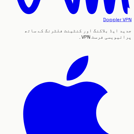
Doppler
 ایڈ بلاکنگ اور کنٹینٹ فلٹرنگ کے ساتھ
یویسی فرسٹ VPN۔