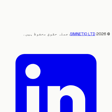
20
SIMNETIQ LTD
. جملہ حقوق محفوظ ہیں۔