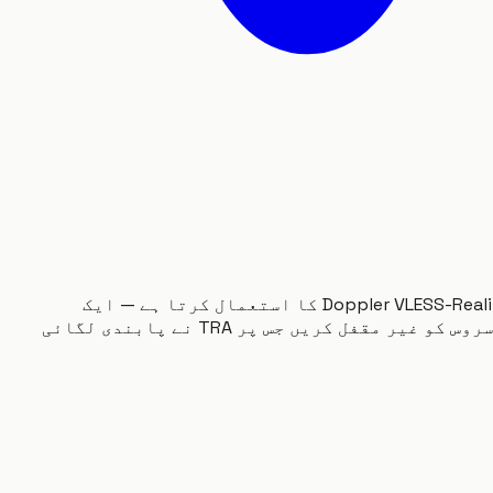
زیادہ تر VPN متحدہ عرب امارات میں ناکام ہیں کیونکہ Etisalat اور du انہیں ڈیٹیکٹ اور تھروٹل کرتے ہیں۔ Doppler VLESS-Reality کا استعمال کرتا ہے — ایک
پروٹوکول جو عام HTTPS ٹریفک کی طرح لگتا ہے۔ WhatsApp صوتی کالز، FaceTime، Telegram کالز، اور کسی بھی سروس کو غیر مقفل کریں جس پر TRA نے پابندی لگائی