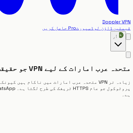
Doppler VPN
قیمتیں
ڈاؤن لوڈ
سپورٹ
Pro حاصل کریں
اُر
متحدہ عرب امارات کے لیے VPN جو حقیقت میں کام کرتا ہے
ہے۔