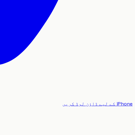
iPhone کے لیے ڈاؤن لوڈ کریں