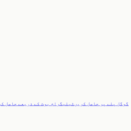
گوگل پلے پر حاصل کریں
ٹیلیگرام بوٹ کے ذریعے حاصل کر