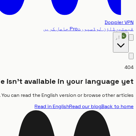
Doppler VPN
قیمتیں
ڈاؤن لوڈ
سپورٹ
Pro حاصل کریں
اُر
404
le isn't available in your language yet
You can read the English version or browse other articles.
Read in English
Read our blog
Back to home