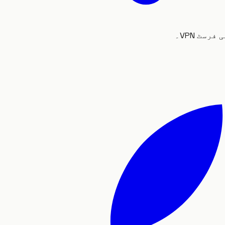
سٹ VPN۔