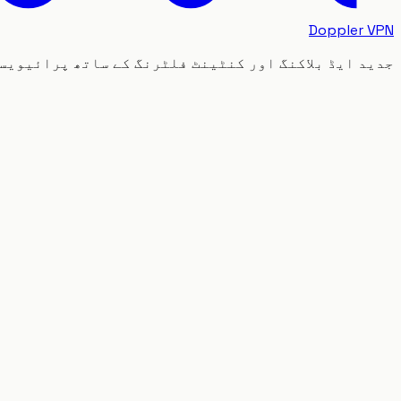
Doppler VPN
جدید ایڈ بلاکنگ اور کنٹینٹ فلٹرنگ کے ساتھ پرائیویسی فر