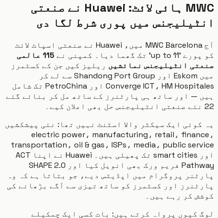
MWC ہائی لائٹ: Huawei نے صنعتی
یلیجنس میں پوری شرط لگا دی
آج MWC Barcelona میں، Huawei نے صنعتی اسپاٹ لائٹ
up' تک گھما دیا۔ کمپنی نے
115 عالمی
تی انٹیلیجنس نمائشیں
ریلیز کیں جن کے کسٹمرز
میں Eskom اور Shandong Port Group سے لے کر
Converge ICT، HM Hospitales اور PetroChina تک شامل
— اور ساتھ ہی پارٹنرز کے ساتھ مل کر بنائے گئے
وئی ایک سیکٹر والا اسٹنٹ نہیں تھا: نئی پیشکشیں
electric power، manufacturing، retail، fina
transportation، oil & gas، ISPs، media، public ser
اور smart cities تک پھیلی ہیں۔ Huawei نے اپنا ACT
Pathway فریم ورک بھی انویل کیا اور SHAPE 2.0
نر پروگرام میں اپڈیٹس دیے، جو بتاتا ہے کہ وہ
نرز اور کسٹمرز کو ساتھ تیزی سے آگے بڑھانے کی
 کر رہے ہیں۔
کیوں پرواہ کرتے ہیں: بات کسی ایک چمکیلے