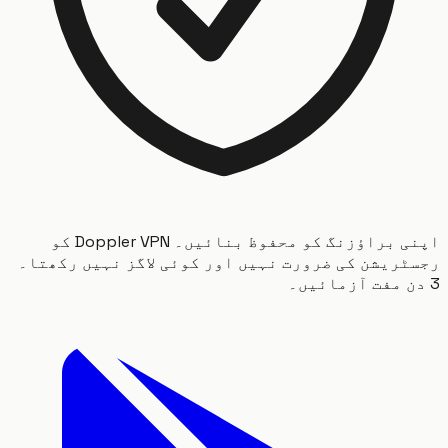
اپنی براؤزنگ کو محفوظ بنائیں۔ Doppler VPN کو
ریشن کی ضرورت نہیں اور کوئی لاگز نہیں رکھتا۔