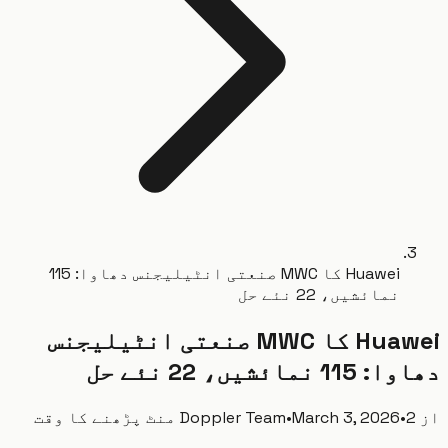
Huawei کا MWC صنعتی انٹیلیجنس دھاوا: 115
نمائشیں، 22 نئے حل
Huawei کا MWC صنعتی انٹیلیجنس
 نمائشیں، 22 نئے حل
پڑھنے کا وقت
•
March 3, 2026
•
Doppler Team