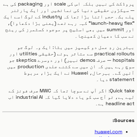
پروڈکٹ کی نہیں بلکہ اس کی scale اور packaging کی ہے
یکڑوں حقیقی دنیا کی نمائشیں اور ایک پارٹنر
پلے بک۔ حجم اتنا بڑا تھا کہ industry کے لوگ اسے ایک
"launch-heavy flex" کہہ رہے تھے (یعنی بڑا دکھاوا)،
اور summit میں بھی اسٹیج پر موجود کسٹمرز کی رینج
ب کا دھیان کھینچا۔
ین ردِ عمل دو کیمپز میں بٹا: ایک وہ لوگ جو
practical rollouts سے متاثر ہوئے (حقیقی utilities اور
hospitals — صرف demos نہیں) اور دوسرے skeptics جو
سوچ رہے ہیں کہ ان میں سے کتنے جلدی production میں
آئیں گے۔ بہرحال، Huawei نے ایک بڑا، مربوط
stat دیا۔
Quick take: اگر آپ نے سوچا تھا کہ MWC صرف فونز کے
لیے ہے، تو آج سب کو یاد دلایا گیا کہ industrial AI اب
headlin ہے۔
Sour
huawei.com