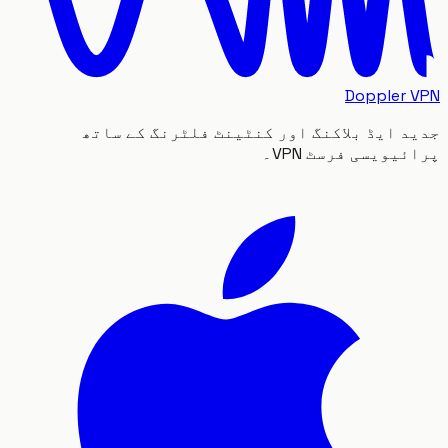
Doppler
 ایڈ بلاکنگ اور کنٹینٹ فلٹرنگ کے ساتھ
یویسی فرسٹ VPN۔