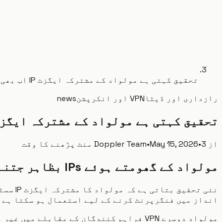
تحقیق کہتی ہے مولواد کے مشترکہ ایگزٹ IP اب بھی صارفین کا فنگر پرنٹ بنانے میں مدد دے سکتے ہیں
رازداری اور ڈیٹا
VPN اور انکرپشن
news
تحقیق کہتی ہے مولواد کے مشترکہ ایگزٹ IP اب بھی صارفین کا فنگر پرنٹ بنانے میں مدد دے سکتے
از
3 منٹ پڑھنے کا وقت
•
May 15, 2026
•
Doppler Team
مولواد کے گھومتے ہوئے IPs بظاہر جتنے گمنام دکھتے ہیں اتنے نہیں
انداز میں فنگرپرنٹ کرنے کے لیے استعمال ہو سکتا ہے 