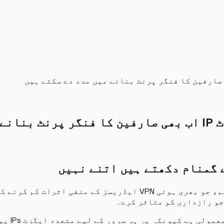
 ہیں
نئی تحقیق بتاتی ہے کہ مولواد کا مشترکہ ایگزٹ IP سسٹم، جو بھری
جو رازداری کو متاثر کرے۔
مولواد د