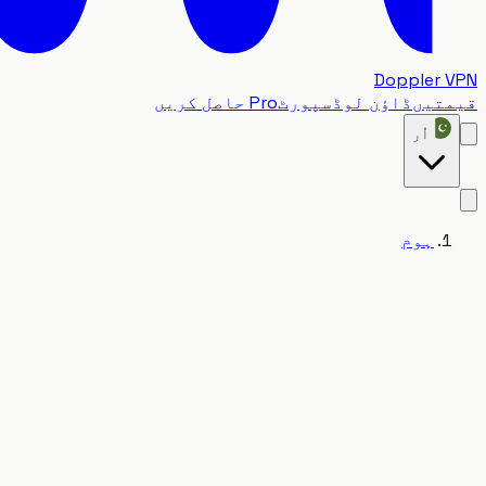
Doppler VPN
قیمتیں
ڈاؤن لوڈ
سپورٹ
Pro حاصل کریں
اُر
ہوم