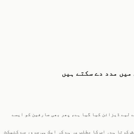
 ہوئی VPN ایڈریسز کے منفی اثرات کم کرنے کے لیے ڈیزائن کیا گیا ہے، پھر بھی صارفین کو ایسے
وسرے VPN فراہم کنندگان کے مقابلے میں غیر معمولی ہے کیونکہ یہ ہر سرور کے لیے متعدد ایگزٹ IPs پیش کرتا ہے۔ اس کا مطلب یہ ہے کہ ایک ہی سرور سے کنیکٹ