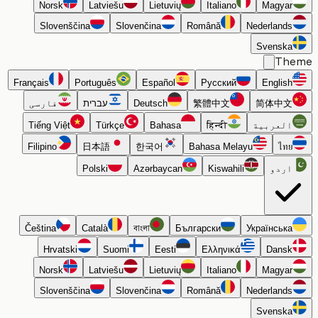
Norsk
Latviešu
Lietuvių
Italiano
Magyar
Slovenščina
Slovenčina
Română
Nederlands
Svenska
Th
Français
Português
Español
Русский
English
简体中文
繁體中文
Deutsch
עברית
فارسی
العربية
हिन्दी
Bahasa
Türkçe
Tiếng Việt
Filipino
日本語
한국어
Bahasa Melayu
ไทย
اردو
Kiswahili
Azərbaycan
Polski
Čeština
Català
বাংলা
Български
Українська
Hrvatski
Suomi
Eesti
Ελληνικά
Dansk
Norsk
Latviešu
Lietuvių
Italiano
Magyar
Slovenščina
Slovenčina
Română
Nederlands
Svenska