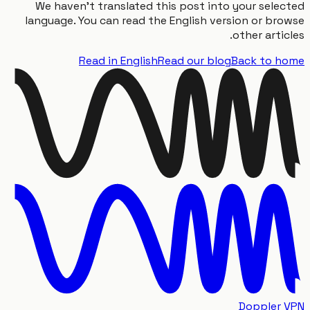
We haven't translated this post into your sele
language. You can read the English version or br
other artic
Read in English
Read our blog
Back to 
Doppler