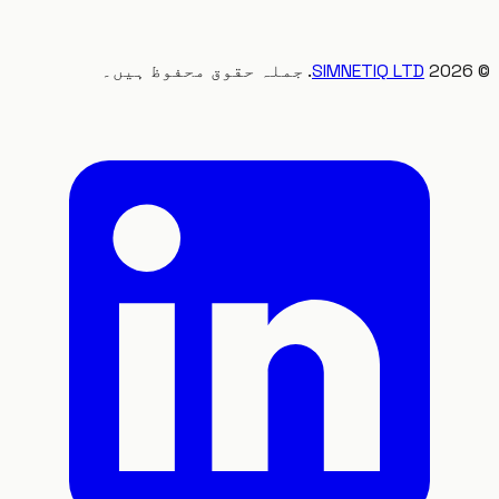
20
SIMNETIQ LTD
. جملہ حقوق محفوظ ہیں۔