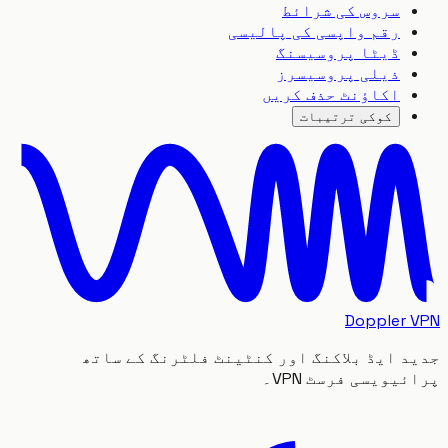
سروس کی شرائط
رقم واپسی کی پالیسی
ڈیٹا پروسیسنگ
ذیلی پروسیسرز
اکاؤنٹ حذف کریں
کوکی ترتیبات
Doppler
 ایڈ بلاکنگ اور کنٹینٹ فلٹرنگ کے ساتھ
یویسی فرسٹ VPN۔