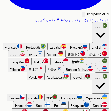
Doppler
تیں
ڈاؤن لوڈ
سپورٹ
Pro حاصل کریں
اردو
Français
Português
Español
Русский
English
简体中文
繁體中文
Deutsch
עברית
فارسی
العربية
हिन्दी
Bahasa
Türkçe
Tiếng Việt
Filipino
日本語
한국어
Bahasa Melayu
ไทย
اردو
Kiswahili
Azərbaycan
Polski
Čeština
Català
বাংলা
Български
Українська
Hrvatski
Suomi
Eesti
Ελληνικά
Dansk