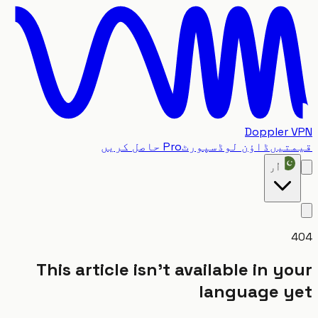
Doppler
تیں
ڈاؤن لوڈ
سپورٹ
Pro حاصل کریں
اُر
This article isn't available in y
language 