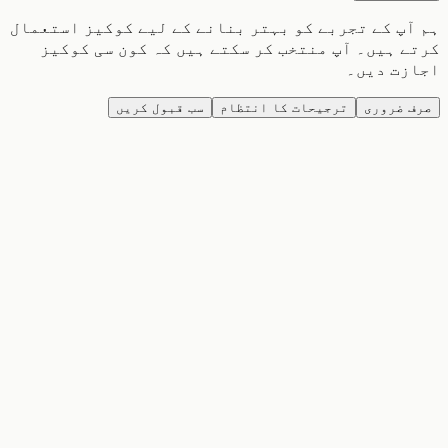
پ کے تجربے کو بہتر بنانے کے لیے کوکیز استعمال
 ہیں۔ آپ منتخب کر سکتے ہیں کہ کون سی کوکیز
زت دیں۔
 ضروری
ترجیحات کا انتظام
سب قبول کریں