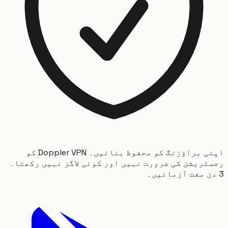
اپنی براؤزنگ کو محفوظ بنائیں۔ Doppler VPN کو
ریشن کی ضرورت نہیں اور کوئی لاگز نہیں رکھتا۔