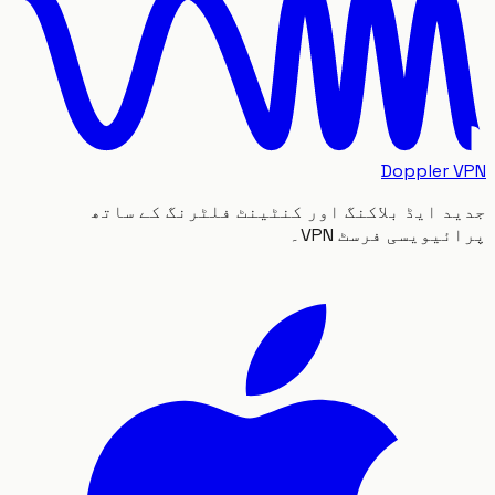
Doppler
 ایڈ بلاکنگ اور کنٹینٹ فلٹرنگ کے ساتھ
یویسی فرسٹ VPN۔