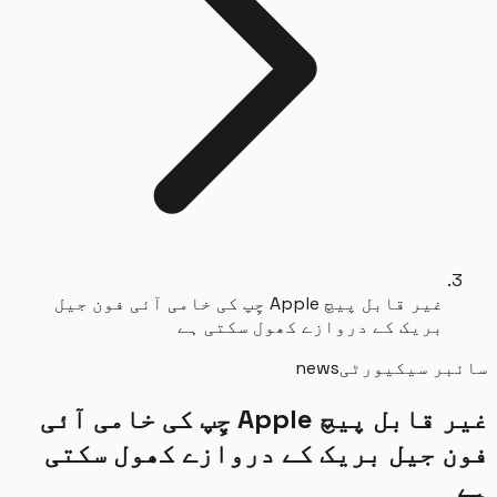
غیر قابل پیچ Apple چِپ کی خامی آئی فون جیل
بریک کے دروازے کھول سکتی ہے
بر سیکیورٹی
news
غیر قابل پیچ Apple چِپ کی خامی آئی
 جیل بریک کے دروازے کھول سکتی