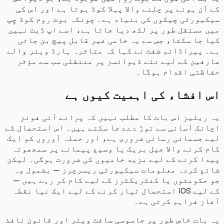
ن ہونے پر چلنے والا پہلا کوڈ ہوتا ہے اور اس کی
ورٹی چیکوں کی بنیاد ہے۔ چونکہ بوٹ روم کوڈ چِپ
مستقل طور پر لکھ دیا جاتا ہے، اسے اپ ڈیٹ نہیں
جا سکتا، جس سے یہ خامی غیر قابل پیچ بن جاتی
پیراڈائم شفٹ نے کہا کہ متاثرہ ہارڈ ویئر والے
ین کے لیے نئے ڈیوائسز پر منتقلی سب سے مؤثر
ظتی اقدام ہوگا۔
افشاء کی اہمیت کیوں ہے
یلیز اس بات کا مطلب نہیں کہ پرانے آئی فونز
ک آسانی سے توڑ دےے جا سکتے ہیں۔ اس استحصال کے
جسمانی رسائی ضروری ہے، اور حملہ آوروں کو ایک
کرنے والا جیل بریک یا وسیع پیمانے پر سمجھوتہ
 کرنے کے لیے مزید خامیوں کی ضرورت ہوگی۔ لیکن
ع کردہ معلومات سیکیورٹی ریسرچرز — بشمول وہ
کومتوں یا کنٹریکٹرز کے لیے کام کر رہے ہیں —
کے لیے iOS استحصال تیار کرنے کے لیے ایک نیا نقطہ
ز فراہم کرتی ہے۔
ات خاص طور پر جاسوسی سافٹ ویئر اور قانون نافذ