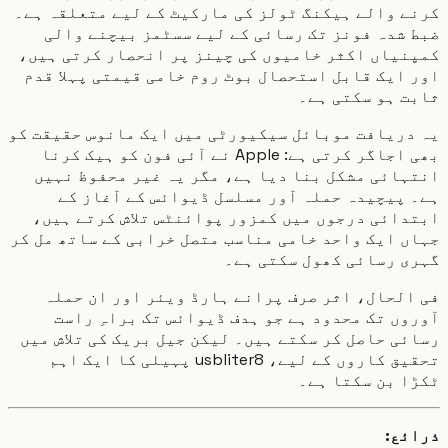
 والے ہیکنگ ٹولز کی مارکیٹ کے لیے متعلقہ ہے۔
شدہ فونز تک رسائی کے لیے سسٹمز بیچنے والی
یاں اکثر خامیوں کی چینز پر انحصار کرتی ہیں،
ایک قابل استحصال بوٹ روم خامی قیمتی پہلا قدم
 ہو سکتی ہے۔
دریافت موبائل سیکیورٹی میں ایک مانوس حقیقت کو
بھی اجاگر کرتی ہے: Apple نے آئی فون کو ہیک کرنا
ائی مشکل بنا دیا ہے، مگر یہ غیر محفوظ نہیں
پیچیدہ حملہ آور مسلسل ڈیوائس کے آغاز کے
ائی درجوں میں کمزور پوائنٹس تلاش کرتے ہیں،
 ایک واحد خامی مناسب متصل خرابی کے ساتھ مل کر
ی رسائی کھول سکتی ہے۔
لحال، اثر صرف پرانے ہارڈ ویئر اور ان حملہ
ں تک محدود ہے جو ہدف ڈیوائس تک براہِ راست
ی حاصل کر سکتے ہیں۔ لیکن جیل بریک کی تلاش میں
تحقیق کاروں کے لیے، usbliter8 پہیلی کا ایک اہم
 بن سکتا ہے۔
ئع: