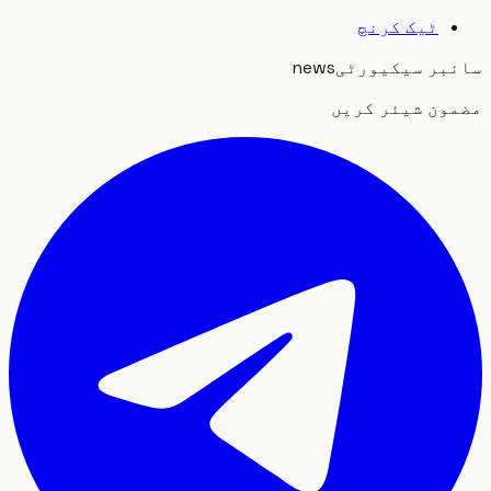
ٹیک کرنچ
بر سیکیورٹی
news
ون شیئر کریں