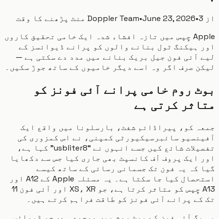
پڑھنے کا وقت
•
June 23, 2026
•
Doppler Team
Apple چِپس میں تازہ افشاء شدہ ایک خامی تحقیق کاروں
ہیکنگ ٹول بنانے والوں کو پرانے ڈیوائسز کے
آئی فون جیل بریک بنانے میں مدد دے سکتی ہے —
 صرف اگر وہ اسے دیگر خامیوں کے ساتھ جوڑ سکیں۔
 روم خامی پرانے آئی فونز کو
ثر کرتی ہے
ہ کو، پیراڈائم شفٹ، بارسلونا میں واقع ایک
نسیو سائبرسیکیورٹی کمپنی، نے اس کمزوری کی
تفصیلات شائع کیں جسے انہوں نے “usbliter8” کہا ہے،
ایک پروف آف کانسپٹ بھی جاری کیا جس سے دکھایا
کہ یہ فون تک جسمانی رسائی کے ساتھ کیسے
استحصال کیا جا سکتا ہے۔ یہ مسئلہ Apple کے A12 اور
A13 چِپس کو متاثر کرتا ہے، جو XS، XR اور آئی فون 11
ے پرانے آئی فونز کو طاقت فراہم کرتے ہیں۔
گ آئی فون کے بوٹ روم میں موجود ہے، جو ڈیوائس