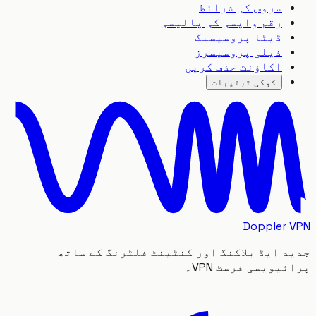
سروس کی شرائط
رقم واپسی کی پالیسی
ڈیٹا پروسیسنگ
ذیلی پروسیسرز
اکاؤنٹ حذف کریں
کوکی ترتیبات
Doppler
 ایڈ بلاکنگ اور کنٹینٹ فلٹرنگ کے ساتھ
یویسی فرسٹ VPN۔