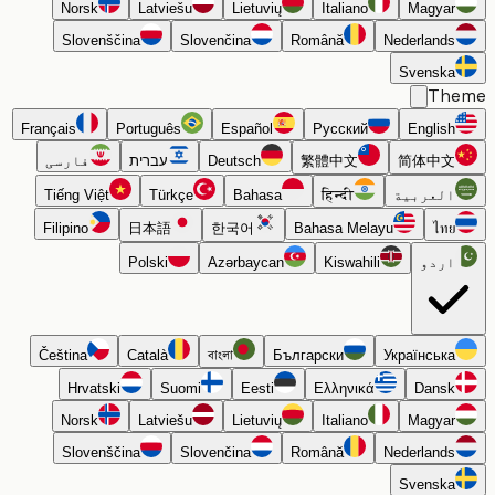
Norsk
Latviešu
Lietuvių
Italiano
Magyar
Slovenščina
Slovenčina
Română
Nederlands
Svenska
Th
Français
Português
Español
Русский
English
简体中文
繁體中文
Deutsch
עברית
فارسی
العربية
हिन्दी
Bahasa
Türkçe
Tiếng Việt
Filipino
日本語
한국어
Bahasa Melayu
ไทย
اردو
Kiswahili
Azərbaycan
Polski
Čeština
Català
বাংলা
Български
Українська
Hrvatski
Suomi
Eesti
Ελληνικά
Dansk
Norsk
Latviešu
Lietuvių
Italiano
Magyar
Slovenščina
Slovenčina
Română
Nederlands
Svenska