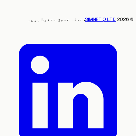
20
SIMNETIQ LTD
. جملہ حقوق محفوظ ہیں۔