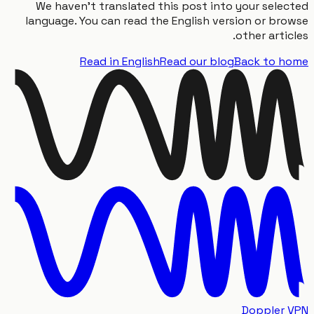
We haven't translated this post into your sele
language. You can read the English version or br
other artic
Read in English
Read our blog
Back to 
Doppler