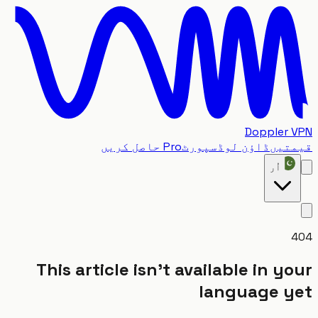
Doppler
تیں
ڈاؤن لوڈ
سپورٹ
Pro حاصل کریں
اُر
This article isn't available in y
language 