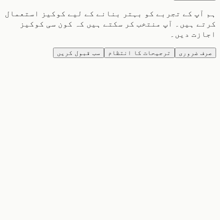
پ کے تجربے کو بہتر بنانے کے لیے کوکیز استعمال
 ہیں۔ آپ منتخب کر سکتے ہیں کہ کون سی کوکیز
زت دیں۔
 ضروری
ترجیحات کا انتظام
سب قبول کریں