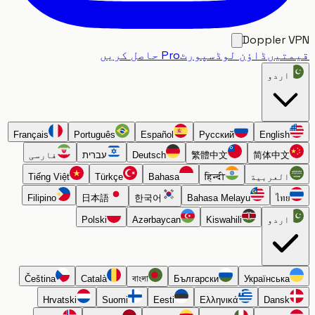
Doppler
تیں
ڈاؤن لوڈ
سپورٹ
Pro حاصل کریں
اردو
Français
Português
Español
Русский
English
简体中文
繁體中文
Deutsch
עברית
فارسی
العربية
हिन्दी
Bahasa
Türkçe
Tiếng Việt
Filipino
日本語
한국어
Bahasa Melayu
ไทย
اردو
Kiswahili
Azərbaycan
Polski
Čeština
Català
বাংলা
Български
Українська
Hrvatski
Suomi
Eesti
Ελληνικά
Dansk