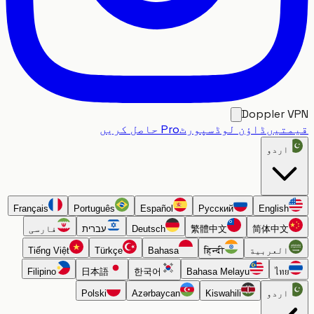
Doppler
تیں
ڈاؤن لوڈ
سپورٹ
Pro حاصل کریں
اردو
Français
Português
Español
Русский
English
简体中文
繁體中文
Deutsch
עברית
فارسی
العربية
हिन्दी
Bahasa
Türkçe
Tiếng Việt
Filipino
日本語
한국어
Bahasa Melayu
ไทย
اردو
Kiswahili
Azərbaycan
Polski