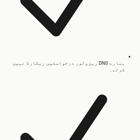
ہمارے DNS ریزولور درخواستیں ریکارڈ نہیں
کرتے۔