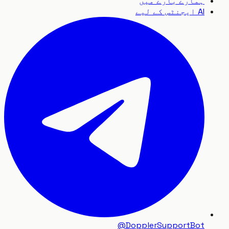
ہمارے بارے میں
AI ایجنٹس کے لیے
@DopplerSupportBot