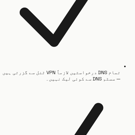
تمام DNS درخواستیں لازماً VPN ٹنل سے گزرتی ہیں
— سسٹم DNS سے کوئی لیک نہیں۔