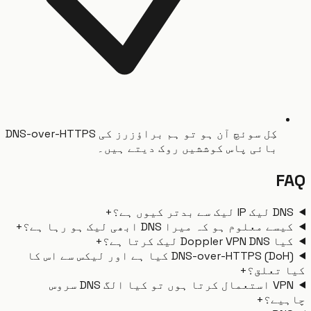
کِل سوئچ آن ہو تو ہم براؤزرز کی DNS-over-HTTPS
بائی پاس کوششیں روک دیتے ہیں۔
F
لیک سے بدتر کیوں ہے؟
+
ے معلوم ہو کہ میرا DNS ابھی لیک ہو رہا ہے؟
+
Doppler V لیک کرتا ہے؟
+
DNS-over-HTTPS (DoH) کیا ہے اور لیکس سے اس کا
 تعلق؟
+
VPN استعمال کرتا ہوں تو کیا الگ DNS سروس
یے؟
+