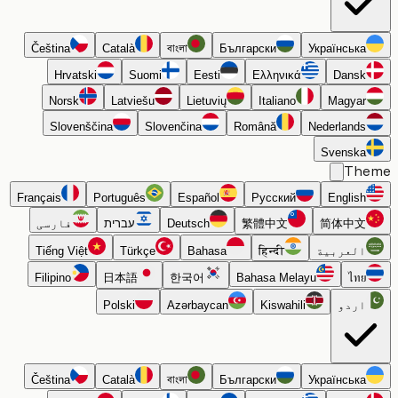
Čeština
Català
বাংলা
Български
Українська
Hrvatski
Suomi
Eesti
Ελληνικά
Dansk
Norsk
Latviešu
Lietuvių
Italiano
Magyar
Slovenščina
Slovenčina
Română
Nederlands
Svenska
Th
Français
Português
Español
Русский
English
简体中文
繁體中文
Deutsch
עברית
فارسی
العربية
हिन्दी
Bahasa
Türkçe
Tiếng Việt
Filipino
日本語
한국어
Bahasa Melayu
ไทย
اردو
Kiswahili
Azərbaycan
Polski
Čeština
Català
বাংলা
Български
Українська