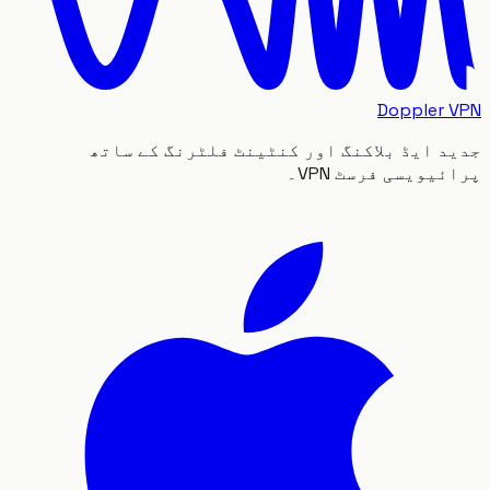
Doppler
 ایڈ بلاکنگ اور کنٹینٹ فلٹرنگ کے ساتھ
یویسی فرسٹ VPN۔