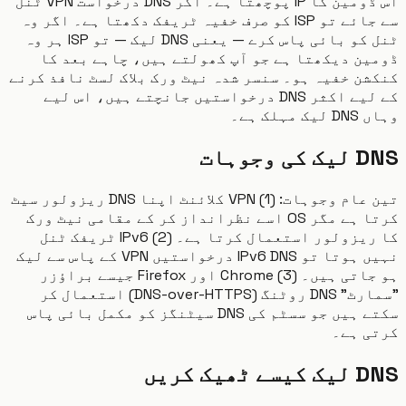
اس ڈومین کا IP پوچھتا ہے۔ اگر DNS درخواست VPN ٹنل
سے جائے تو ISP کو صرف خفیہ ٹریفک دکھتا ہے۔ اگر وہ
ٹنل کو بائی پاس کرے — یعنی DNS لیک — تو ISP ہر وہ
ن دیکھتا ہے جو آپ کھولتے ہیں، چاہے بعد کا
ن خفیہ ہو۔ سنسر شدہ نیٹ ورک بلاک لسٹ نافذ کرنے
کے لیے اکثر DNS درخواستیں جانچتے ہیں، اس لیے
مہلک ہے۔
 وجوہات
تین عام وجوہات: (1) VPN کلائنٹ اپنا DNS ریزولور سیٹ
کرتا ہے مگر OS اسے نظرانداز کر کے مقامی نیٹ ورک
کا ریزولور استعمال کرتا ہے۔ (2) IPv6 ٹریفک ٹنل
نہیں ہوتا تو IPv6 DNS درخواستیں VPN کے پاس سے لیک
ہو جاتی ہیں۔ (3) Chrome اور Firefox جیسے براؤزر
"سمارٹ" DNS روٹنگ (DNS-over-HTTPS) استعمال کر
سکتے ہیں جو سسٹم کی DNS سیٹنگز کو مکمل بائی پاس
ی ہے۔
ٹھیک کریں