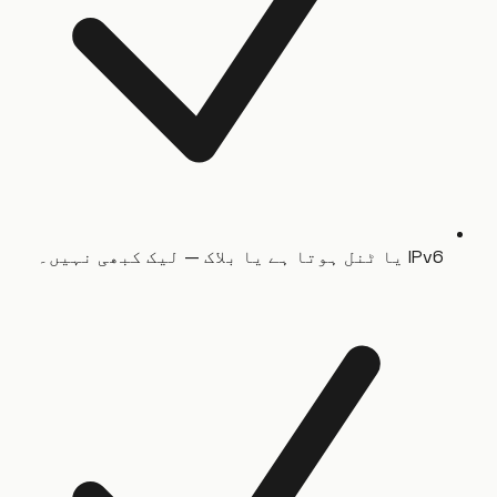
IPv6 یا ٹنل ہوتا ہے یا بلاک — لیک کبھی نہیں۔