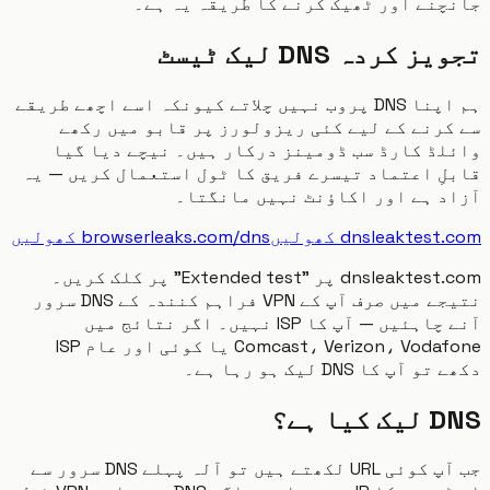
نے اور ٹھیک کرنے کا طریقہ یہ ہے۔
 کردہ DNS لیک ٹیسٹ
ہم اپنا DNS پروب نہیں چلاتے کیونکہ اسے اچھے طریقے
رنے کے لیے کئی ریزولورز پر قابو میں رکھے
ڈ کارڈ سب ڈومینز درکار ہیں۔ نیچے دیا گیا
ِ اعتماد تیسرے فریق کا ٹول استعمال کریں — یہ
د ہے اور اکاؤنٹ نہیں مانگتا۔
dnsleaktes کھولیں
browserleaks.com/dns کھولیں
dnsleaktest.com پر "Extended test" پر کلک کریں۔
نتیجے میں صرف آپ کے VPN فراہم کنندہ کے DNS سرور
آنے چاہئیں — آپ کا ISP نہیں۔ اگر نتائج میں
Comcast، Verizon، Vodafone یا کوئی اور عام ISP
آپ کا DNS لیک ہو رہا ہے۔
یا ہے؟
جب آپ کوئی URL لکھتے ہیں تو آلہ پہلے DNS سرور سے