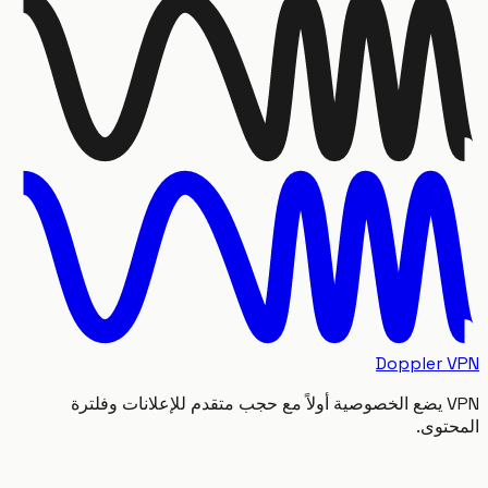
Doppler
VPN يضع الخصوصية أولاً مع حجب متقدم للإعلانات وفلترة
توى.