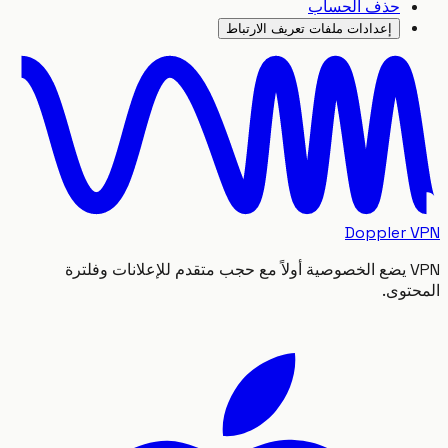
حذف الحساب
إعدادات ملفات تعريف الارتباط
Doppler
VPN يضع الخصوصية أولاً مع حجب متقدم للإعلانات وفلترة
توى.