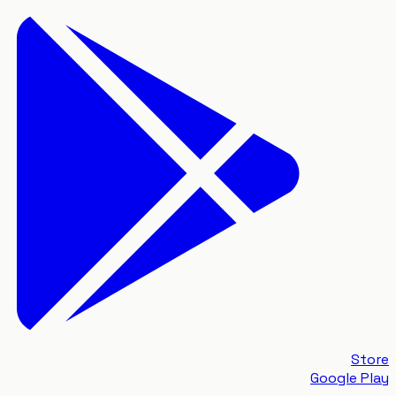
S
Google 