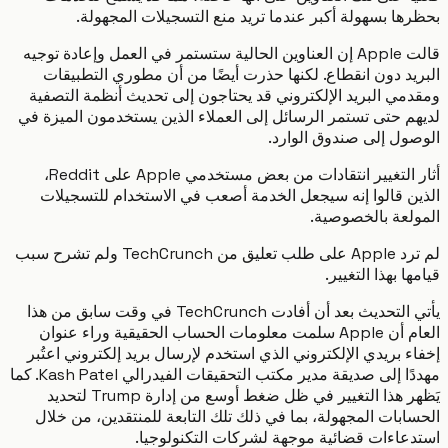
ها بسهولة أكبر عندما تريد منع التسجيلات المجهولة.
قالت Apple إن العناوين الحالية ستستمر في العمل وإعادة توجيه
يد دون انقطاع. لكنها حذرت أيضًا من أن مطوري التطبيقات
مي البريد الإلكتروني قد يحتاجون إلى تحديث أنظمة التصفية
م حتى تستمر الرسائل إلى العملاء الذين يستخدمون الميزة في
ول إلى صندوق الوارد.
أثار التغيير انتقادات من بعض مستخدمي Apple على Reddit،
ن قالوا إنه سيجعل الخدمة أصعب في الاستخدام للتسجيلات
لعة بالخصوصية.
لم ترد Apple على طلب تعليق من TechCrunch ولم تشرح سبب
ا بهذا التغيير.
يأتي التحديث بعد أن أفادت TechCrunch في وقت سابق من هذا
العام أن Apple سلمت معلومات الحساب الحقيقية وراء عنوان
 بريدي الإلكتروني الذي استخدم لإرسال بريد إلكتروني اعتُبر
مهددًا إلى صديقة مدير مكتب التحقيقات الفيدرالي Kash Patel. كما
يَظهر هذا التغيير في ظل ضغط أوسع من إدارة Trump لتحديد
ابات المجهولة، بما في ذلك تلك التابعة للمنتقدين، من خلال
عاءات قضائية موجهة لشركات التكنولوجيا.