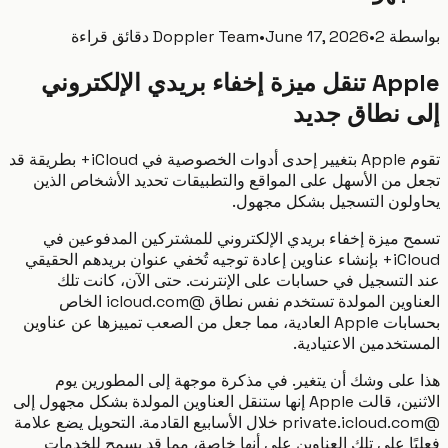
طة
2 دقائق قراءة
•
June 17, 2026
•
Doppler Team
Apple تنقل ميزة إخفاء بريدي الإلكتروني
 نطاق جديد
تقوم Apple بتغيير إحدى أدوات الخصوصية في iCloud+ بطريقة قد
 من الأسهل على المواقع والتطبيقات تحديد الأشخاص الذين
لون التسجيل بشكل مجهول.
 ميزة إخفاء بريدي الإلكتروني للمشتركين المدفوعين في
iCloud+ بإنشاء عناوين إعادة توجيه تُخفي عنوان بريدهم الحقيقي
التسجيل في حسابات على الإنترنت. حتى الآن، كانت تلك
العناوين المولدة تستخدم نفس نطاق @icloud.com الخاص
بحسابات Apple العادية، مما جعل من الصعب تمييزها عن عناوين
خدمين الاعتيادية.
على وشك أن يتغير. في مذكرة موجهة إلى المطورين يوم
الاثنين، قالت Apple إنها ستنقل العناوين المولدة بشكل مجهول إلى
@private.icloud.com خلال الأسابيع القادمة. التحويل يضع علامة
ًا على تلك العناوين على أنها خاصة، مما قد يسمح للخدمات