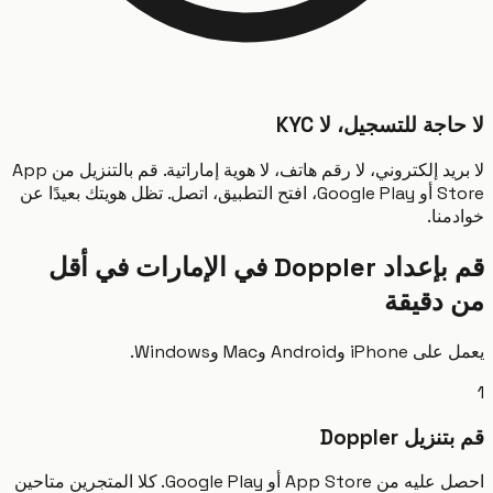
جة للتسجيل، لا KYC
لا بريد إلكتروني، لا رقم هاتف، لا هوية إماراتية. قم بالتنزيل من App
Store أو Google Play، افتح التطبيق، اتصل. تظل هويتك بعيدًا عن
نا.
قم بإعداد Doppler في الإمارات في أقل
دقيقة
وAndroid وMac وWindows.
زيل Doppler
احصل عليه من App Store أو Google Play. كلا المتجرين متاحين