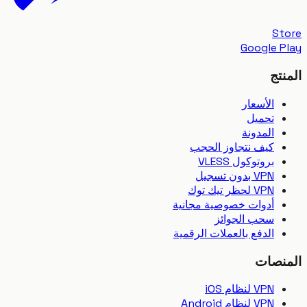
S
Google 
تج
الأسعار
تحميل
المدونة
كيف نتجاوز الحجب
بروتوكول VLESS
VPN بدون تسجيل
VPN لحظر تيك توك
أدوات خصوصية مجانية
سحب الجوائز
الدفع بالعملات الرقمية
نصات
VPN لنظام iOS
VPN لنظام Android