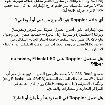
(BOTIM وC'me وVoico) تتجاوز الحظر مقابل إضافة شهرية. تقوم
VPNs بتوجيه مكالمتك عبر خادم خارج الإمارات، لذا فإن بنية حجب
ًا.
 الأسرع من دبي أو أبوظبي؟
لإمارات، تكون أسرع الطرق عمومًا عبر قبرص (نيقوسيا)
يا (إسطنبول) وإسرائيل (تل أبيب) — جميعها ضمن زمن وصول
يبلغ 25-60 مللي ثانية. تلتقط خاصية اختيار الخادم التلقائي في
Doppler الأفضل من هذه الخيارات في الوقت الحقيقي، لذا لا تحتاج
اره يدويًا.
هل ستعمل Doppler على Etisalat 5G وdu home
f؟
نعم. VLESS-Reality لا يعتمد على نوع النقل — فهو يعمل عبر أي
اتصال IP، بما في ذلك البيانات المتنقلة (4G/5G على Etisalat وdu)
والألياف المنزلية (e-Life وdu Home) وواي فاي العامة في
كز التجارية والمطارات والفنادق.
ي السعودية أو عُمان أو قطر؟