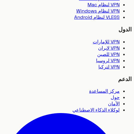
VPN لنظام Mac
VPN لنظام Windows
VLESS لنظام Android
ل
VPN للإمارات
VPN لإيران
VPN للصين
VPN لروسيا
VPN لتركيا
عم
مركز المساعدة
حول
الأمان
لوكلاء الذكاء الاصطناعي