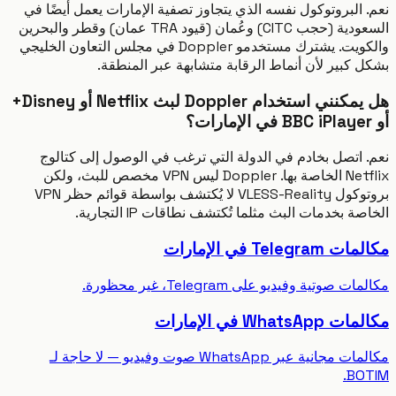
 البروتوكول نفسه الذي يتجاوز تصفية الإمارات يعمل أيضًا في
السعودية (حجب CITC) وعُمان (قيود TRA عمان) وقطر والبحرين
والكويت. يشترك مستخدمو Doppler في مجلس التعاون الخليجي
 كبير لأن أنماط الرقابة متشابهة عبر المنطقة.
هل يمكنني استخدام Doppler لبث Netflix أو Disney+
 اتصل بخادم في الدولة التي ترغب في الوصول إلى كتالوج
Netflix الخاصة بها. Doppler ليس VPN مخصص للبث، ولكن
بروتوكول VLESS-Reality لا يُكتشف بواسطة قوائم حظر VPN
ة بخدمات البث مثلما تُكتشف نطاقات IP التجارية.
Teleg في الإمارات
 صوتية وفيديو على Telegram، غير محظورة.
Whats في الإمارات
مكالمات مجانية عبر WhatsApp صوت وفيديو — لا حاجة لـ
BO