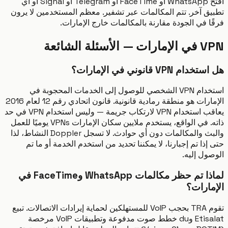
افتح WhatsApp أو FaceTime أو Telegram أو Signal أو أي
ق آخر. تتم المكالمات عبر تشفير. معظم المستخدمين لا يرون
 في الجودة مقارنة بالمكالمات خارج الإمارات.
لأسئلة الشائعة
 VPN قانوني في الإمارات؟
استخدام VPN الشخصي للوصول إلى الخدمات المحجوبة في
الإمارات هو منطقة رمادية قانونية. قانون اتحادي رقم 12 لعام 2016
يعاقب استخدام VPN لارتكاب جريمة — وليس استخدام VPN في حد
ذاته. في الواقع، يستخدم ملايين سكان الإمارات VPNs يوميًا للعمل
والبث والمكالمات دون أي حوادث. لا تسجل Doppler النشاط، لذا
ذا تم إجبارنا، لا يمكننا تحديد من استخدم الخدمة أو ما تم
ول إليه.
لماذا تم حظر مكالمات WhatsApp وFaceTime في
ارات؟
تقوم TRA بحجب VoIP للمستهلكين لحماية إيرادات الاتصالات. تبيع
Etisalat وdu خطط صوت مدفوعة وتطبيقات VoIP مرخصة