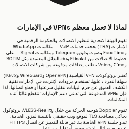
 لا تعمل معظم VPNs في الإمارات
الهيئة الاتحادية لتنظيم الاتصالات والحكومة الرقمية في
الإمارات (TRA) بحجب خدمات VoIP — مكالمات WhatsApp
وFaceTime وصوت وفيديو Telegram ومكالمات Signal — على
خطوط الاتصالات من Etisalat وdu. البدائل المعتمدة مثل BOTIM
تُعتبر بروتوكولات VPN القياسية (OpenVPN وWireGuard وIKEv2)
 التعرف عليها. تستخدم مزودات الإنترنت في الإمارات تقنية
ف العميق عن حزم البيانات لتقليل سرعتها أو قطع اتصالها، لذا
فإن VPNs المدفوعة التي تدعي دعم 'الإمارات' تتقطع غالبًا أثناء
المات.
تقوم Doppler بتوجيه الحركة من خلال VLESS-Reality، بروتوكول
يحاكي مصافحة TLS لموقع ويب حقيقي. بالنسبة لمزود الخدمة،
تبدو جلسة VPN الخاصة بك غير قابلة للتمييز عن اتصال HTTPS
— وبالتالي لا يتم حجبها أو تقليل سرعتها.