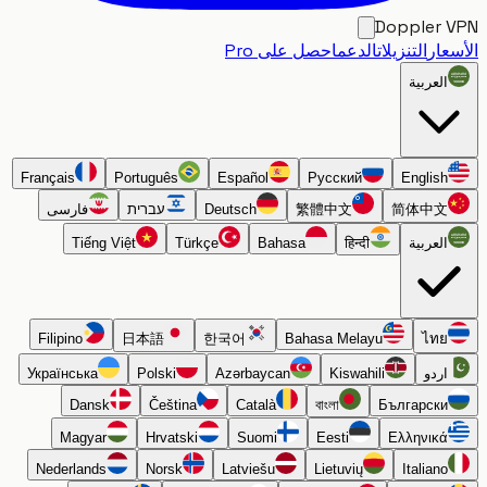
Doppler
ار
التنزيلات
الدعم
احصل على Pro
العربية
Français
Português
Español
Русский
English
简体中文
繁體中文
Deutsch
עברית
فارسی
العربية
हिन्दी
Bahasa
Türkçe
Tiếng Việt
Filipino
日本語
한국어
Bahasa Melayu
ไทย
اردو
Kiswahili
Azərbaycan
Polski
Українська
Dansk
Čeština
Català
বাংলা
Български
Magyar
Hrvatski
Suomi
Eesti
Ελληνικά
Nederlands
Norsk
Latviešu
Lietuvių
Italiano