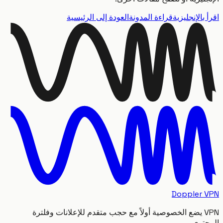
بالإنجليزية
قراءة المدونة
العودة إلى الرئيسية
Doppler
VPN يضع الخصوصية أولاً مع حجب متقدم للإعلانات وفلترة
توى.