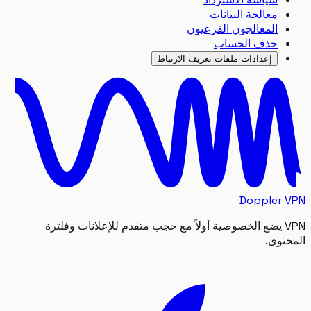
معالجة البيانات
المعالجون الفرعيون
حذف الحساب
إعدادات ملفات تعريف الارتباط
Doppler
VPN يضع الخصوصية أولاً مع حجب متقدم للإعلانات وفلترة
توى.