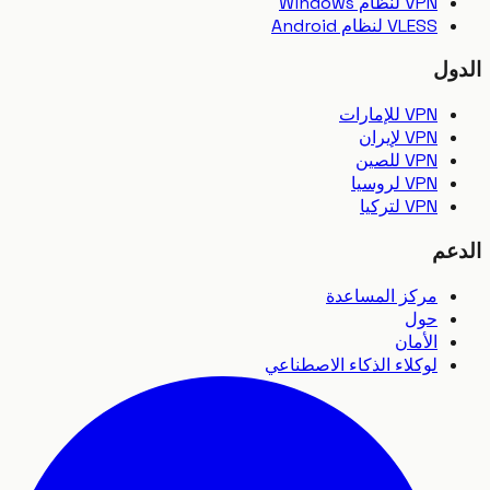
VPN لنظام Windows
VLESS لنظام Android
ل
VPN للإمارات
VPN لإيران
VPN للصين
VPN لروسيا
VPN لتركيا
عم
مركز المساعدة
حول
الأمان
لوكلاء الذكاء الاصطناعي