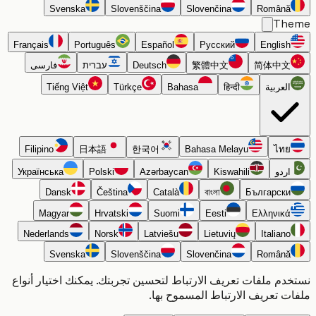
Svenska
Slovenščina
Slovenčina
Română
Th
Français
Português
Español
Русский
English
简体中文
繁體中文
Deutsch
עברית
فارسی
العربية
हिन्दी
Bahasa
Türkçe
Tiếng Việt
Filipino
日本語
한국어
Bahasa Melayu
ไทย
اردو
Kiswahili
Azərbaycan
Polski
Українська
Dansk
Čeština
Català
বাংলা
Български
Magyar
Hrvatski
Suomi
Eesti
Ελληνικά
Nederlands
Norsk
Latviešu
Lietuvių
Italiano
Svenska
Slovenščina
Slovenčina
Română
دم ملفات تعريف الارتباط لتحسين تجربتك. يمكنك اختيار أنواع
ت تعريف الارتباط المسموح بها.