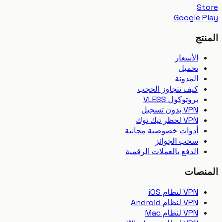
S
Google 
تج
الأسعار
تحميل
المدونة
كيف نتجاوز الحجب
بروتوكول VLESS
VPN بدون تسجيل
VPN لحظر تيك توك
أدوات خصوصية مجانية
سحب الجوائز
الدفع بالعملات الرقمية
نصات
VPN لنظام iOS
VPN لنظام Android
VPN لنظام Mac