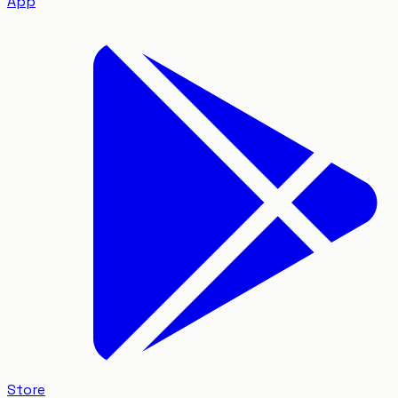
App
Store