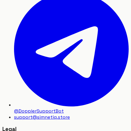
@DopplerSupportBot
support
@
simnetiq.store
Legal