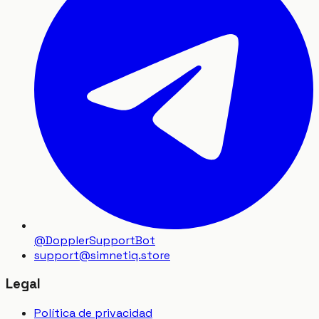
@DopplerSupportBot
support
@
simnetiq.store
Legal
Política de privacidad