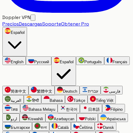
Doppler VPN
Precios
Descargas
Soporte
Obtener Pro
Español
English
Русский
Español
Português
Français
简体中文
繁體中文
Deutsch
עברית
فارسی
العربية
हिन्दी
Bahasa
Türkçe
Tiếng Việt
ไทย
Bahasa Melayu
한국어
日本語
Filipino
اردو
Kiswahili
Azərbaycan
Polski
Українська
Български
বাংলা
Català
Čeština
Dansk