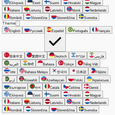
Ελληνικά
Eesti
Suomi
Hrvatski
Magyar
Italiano
Lietuvių
Latviešu
Norsk
Nederlands
Română
Slovenčina
Slovenščina
Svenska
Theme
English
Русский
Español
Português
Français
简体中文
繁體中文
Deutsch
עברית
فارسی
العربية
हिन्दी
Bahasa
Türkçe
Tiếng Việt
ไทย
Bahasa Melayu
한국어
日本語
Filipino
اردو
Kiswahili
Azərbaycan
Polski
Українська
Български
বাংলা
Català
Čeština
Dansk
Ελληνικά
Eesti
Suomi
Hrvatski
Magyar
Italiano
Lietuvių
Latviešu
Norsk
Nederlands
Română
Slovenčina
Slovenščina
Svenska