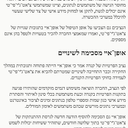
ר הגישה של משתמשים לנתונים, וציינו שמשתמשי צ'אט־ג'י־פי־טי
יכולים לגשת, לתקן או למחוק מידע אישי של צד שלישי שעשוי
לל במערכי ההכשרה.
ים גם הצביעו על אופן הטיפול של אופן־איי בתגובות שגויות של
ג'י־פי־טי, ואמרו שמאמצי החברה להכיר בטעויות ולטפל בהן אינם
ים.
ן־איי מסכימה לשינויים
 הפרטיות של קנדה אמר כי אופן־איי הייתה פתוחה ותגובתית במהלך
רה וכבר התחייבה לשינויים שמטרתם להביא את צ'אט־ג'י־פי־טי
דה בחוקי הפרטיות הקנדים.
הנציב, החברה הוציאה משימוש דגמים מוקדמים שהותירו פגיעה
ות הפרטיות בקנדה וכעת משתמשת בכלי סינון לאיתור והסתרת
אישי כגון שמות ומספרי טלפון בנתונים זמינים לציבור באינטרנט
רכי נתונים מורשים שבהם משתמשים לאימון המודלים.
־איי גם הסכימה להוסיף הודעה חדשה לגרסת ההתנתקות של
־ג'י־פי־טי בתוך שלושה חודשים, שתזהיר ששיחות יכולות לשמש