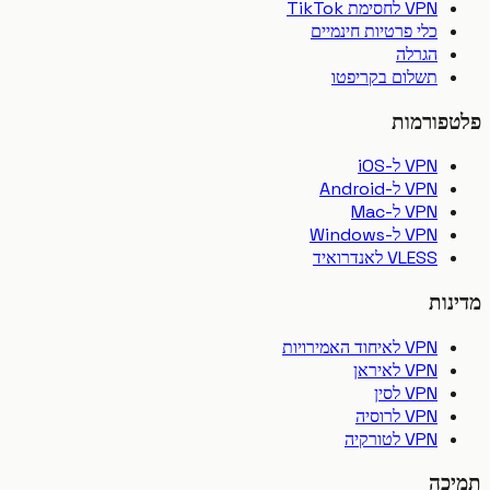
VPN לחסימת TikTok
כלי פרטיות חינמיים
הגרלה
תשלום בקריפטו
פורמות
VPN ל-iOS
VPN ל-Android
VPN ל-Mac
VPN ל-Windows
VLESS לאנדרואיד
ות
VPN לאיחוד האמירויות
VPN לאיראן
VPN לסין
VPN לרוסיה
VPN לטורקיה
כה