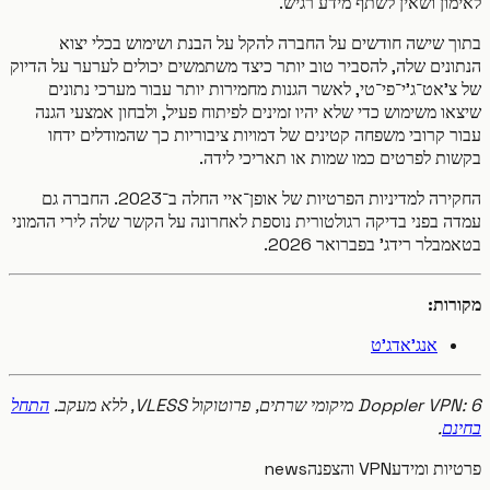
ן ושאין לשתף מידע רגיש.
 שישה חודשים על החברה להקל על הבנת ושימוש בכלי יצוא
נים שלה, להסביר טוב יותר כיצד משתמשים יכולים לערער על הדיוק
אט־ג'י־פי־טי, לאשר הגנות מחמירות יותר עבור מערכי נתונים
 משימוש כדי שלא יהיו זמינים לפיתוח פעיל, ולבחון אמצעי הגנה
קרובי משפחה קטינים של דמויות ציבוריות כך שהמודלים ידחו
ת לפרטים כמו שמות או תאריכי לידה.
החקירה למדיניות הפרטיות של אופן־איי החלה ב־2023. החברה גם
 בפני בדיקה רגולטורית נוספת לאחרונה על הקשר שלה לירי ההמוני
לר רידג' בפברואר 2026.
ות:
אנג'אדג'ט
D מיקומי שרתים, פרוטוקול VLESS, ללא מעקב.
התחל
ם
.
ות ומידע
VPN והצפנה
news