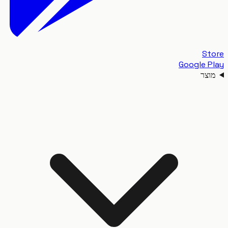
S
Google 
צר