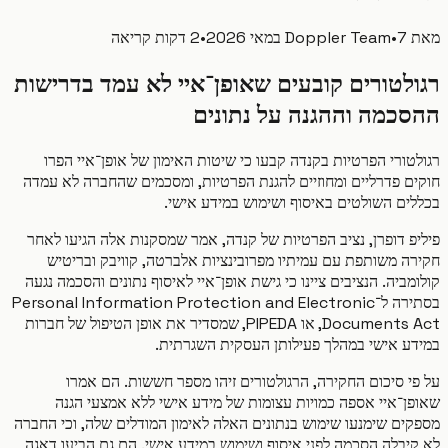
7 במאי 2026
•
Doppler Team
•
2 דקות קריאה
לטורים קובעים שאופן־איי לא עמד בדרישות
כמה וההגנה על נתונים
ורי הפרטיות בקנדה קבעו כי שיטות האימון של אופן־איי הפרו
ם פדרליים ומחוזיים להגנת הפרטיות, ומסכמים שהחברה לא עמדה
ים השולטים באיסוף ושימוש במידע אישי.
פ דופרן, נציב הפרטיות של קנדה, אמר שמסקנות אלה הגיעו לאחר
ה משותפת עם עמיתיו מפרובינציות אלברטה, קוויבק ובריטיש
ביה. הנציבים ציינו כי גישת אופן־איי לאיסוף נתונים והסכמה נגעה
בסתירה ל־Personal Information Protection and Electronic
Documents Act, או PIPEDA, שמסדיר את אופן הטיפול של חברות
ע אישי במהלך פעילותן העסקית השגרתית.
י סיכום החקירה, הרגולטורים זיהו מספר חששות. הם אמרו
ן־איי אספה כמויות עצומות של מידע אישי ללא אמצעי הגנה
ים שימנעו שימוש בנתונים האלה לאימון המודלים שלה, וכי החברה
יבלה הסכמה לפני איסוף ושימוש במידע אישי. הם גם הביעו דאגה