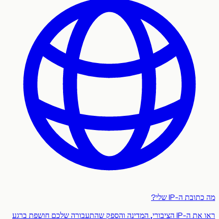
בת ה-IP שלי?
ראו את ה-IP הציבורי, המדינה והספק שהתעבורה שלכם חושפת ברגע