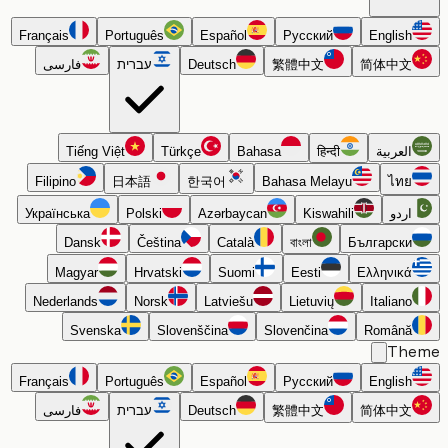
Français
Português
Español
Русский
English
简体中文
繁體中文
Deutsch
עברית
فارسی
العربية
हिन्दी
Bahasa
Türkçe
Tiếng Việt
Filipino
日本語
한국어
Bahasa Melayu
ไทย
اردو
Kiswahili
Azərbaycan
Polski
Українська
Dansk
Čeština
Català
বাংলা
Български
Magyar
Hrvatski
Suomi
Eesti
Ελληνικά
Nederlands
Norsk
Latviešu
Lietuvių
Italiano
Svenska
Slovenščina
Slovenčina
Română
Th
Français
Português
Español
Русский
English
简体中文
繁體中文
Deutsch
עברית
فارسی