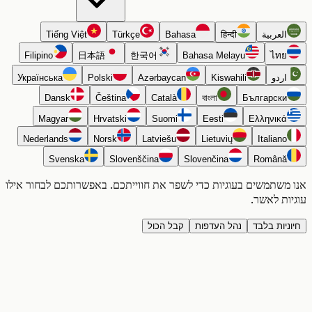
العربية
हिन्दी
Bahasa
Türkçe
Tiếng Việt
Filipino
日本語
한국어
Bahasa Melayu
ไทย
اردو
Kiswahili
Azərbaycan
Polski
Українська
Dansk
Čeština
Català
বাংলা
Български
Magyar
Hrvatski
Suomi
Eesti
Ελληνικά
Nederlands
Norsk
Latviešu
Lietuvių
Italiano
Svenska
Slovenščina
Slovenčina
Română
משתמשים בעוגיות כדי לשפר את חווייתכם. באפשרותכם לבחור אילו
ת לאשר.
יות בלבד
נהל העדפות
קבל הכול