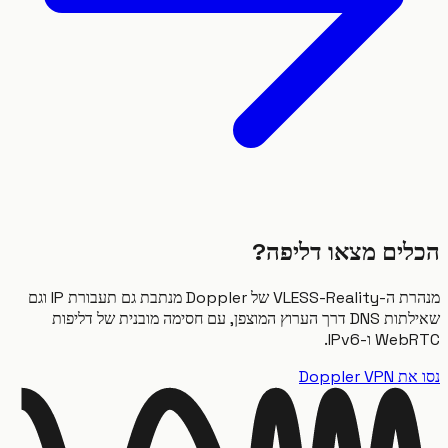
ים מצאו דליפה?
מנהרת ה-VLESS-Reality של Doppler מנתבת גם תעבורת IP וגם
שאילתות DNS דרך הערוץ המוצפן, עם חסימה מובנית של דליפות
 ו-IPv6.
Doppler