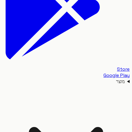
S
Google 
צר