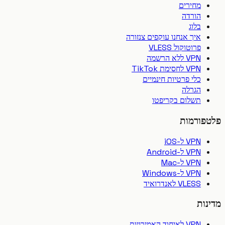
מחירים
הורדה
בלוג
איך אנחנו עוקפים צנזורה
פרוטוקול VLESS
VPN ללא הרשמה
VPN לחסימת TikTok
כלי פרטיות חינמיים
הגרלה
תשלום בקריפטו
פורמות
VPN ל-iOS
VPN ל-Android
VPN ל-Mac
VPN ל-Windows
VLESS לאנדרואיד
ות
VPN לאיחוד האמירויות