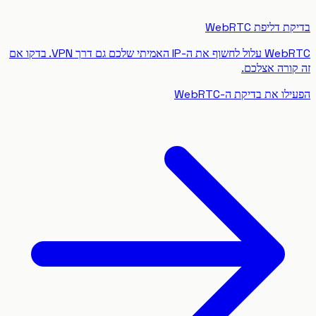
דליפת WebRTC
WebRTC עלול לחשוף את ה-IP האמיתי שלכם גם דרך VPN. בדקו אם
ורה אצלכם.
 את בדיקת ה-WebRTC