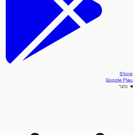
S
Google 
צר