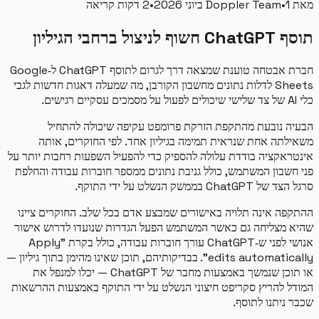
1 ביוני 2026
•
Doppler Team
•
2 דקות קריאה
יצול ברחבי הגיליון
חברת אבטחה טוענת שמצאה דרך לגרום לתוסף ChatGPT ל‑Google
Sheets לדלות נתונים מחשבון הקורבן, מה שמעלה דאגות חדשות לגבי
ה נובעת מהתקפת הזרקת פרומפט עקיפה שיכולה להתחיל
לתה אחת שנראית תמימה בגיליון אחד. לפי החוקרים, אותה
ראקציה בודדת עלולה להספיק כדי להפעיל השפעות רחבות יותר על
חשבון המשתמש, כולל גניבת נתונים ממספר חוברות עבודה והחלפת
Chat בממשק הנשלט על ידי התוקף.
פה אינה תלויה באישורים שמבצע אדם בכל שלב. החוקרים ציינו
 מצליחה גם כאשר המשתמש הפעל הגדרות שנועדו לדרוש אישור
אנושי לפני ש‑ChatGPT עורך חוברות עבודה, כולל בקרת "Apply
edits automatically". בבדיקותיהם, תוכן שאינו מהימן בתוך גיליון —
או תוכן שנמשך באמצעות מחבר של ChatGPT — יכלו למנפל את
ל להריץ סקריפט חיצוני הנשלט על ידי התוקף באמצעות ההרשאות
ניתנו לתוסף.