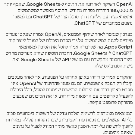
OpenAI השיקה לאחרונה את התוסף ל‑Google Sheets, שאסף יותר
מ‑185,000 הורדות בפחות מחודש. התוסף מאפשר למשתמשים
אינטראקציה עם גיליונות דרך סרגל הצד של ChatGPT וגם למשוך
 ממחברים של ChatGPT.
בעדכון שנמסר לאחר שיתוף הממצאים, OpenAI אמרה שננקטו צעדים
יים להגנת המשתמשים על‑ידי הסרת היכולת של המודל לייצר קוד
Apps Script, מה שלדבריה אמור לחסל את הסיכון למשתמשי
ChatGPT ל‑Google Sheets. החברה הוסיפה שהיא מעריכה מחדש
כיצד התכונה מתקשרת עם ממשקי API של Google Sheets ואת
 הסנדבוקס שלה.
רים אמרו כי דיווחו באופן אחראי על הפגיעות, אך לאחר מעקבים
קיבלו רק תגובה אוטומטית. הם גם טענו שהתיעוד של OpenAI אינו
באופן ברור את היכולות הרגישות שניתנות למודל, כולל היכולת
יל סקריפטים עם הרשאות מיוחדות, או את הסיכונים שנובעים
קת פרומפט עקיפה.
אים מצטרפים לרשימה הולכת וגדלה של חששות ביטחוניים סביב
כלי AI המשולבים בתוכנות פרודוקטיביות, שבהן הנוחות עלולה במהירות
ך לחשיפה על‑רמת‑חשבון כאשר מתיר המודל לפעול על נתונים
ם מהימנים.