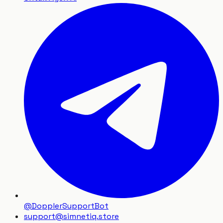
@DopplerSupportBot
support
@
simnetiq.store