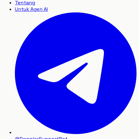
Tentang
Untuk Agen AI
@DopplerSupportBot