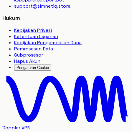
support
@
simnetiq.store
Hukum
Kebijakan Privasi
Ketentuan Layanan
Kebijakan Pengembalian Dana
Pemrosesan Data
Subprosesor
Hapus Akun
Pengaturan Cookie
Doppler VPN