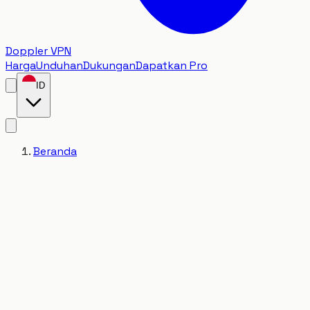
Doppler VPN
Harga
Unduhan
Dukungan
Dapatkan Pro
ID
Beranda