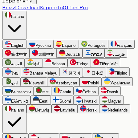
Doppler VPN
Prezzi
Download
Supporto
Ottieni Pro
Italiano
English
Русский
Español
Português
Français
简体中文
繁體中文
Deutsch
עברית
فارسی
العربية
हिन्दी
Bahasa
Türkçe
Tiếng Việt
ไทย
Bahasa Melayu
한국어
日本語
Filipino
اردو
Kiswahili
Azərbaycan
Polski
Українська
Български
বাংলা
Català
Čeština
Dansk
Ελληνικά
Eesti
Suomi
Hrvatski
Magyar
Italiano
Lietuvių
Latviešu
Norsk
Nederlands