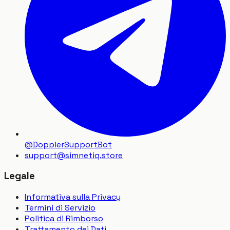
@DopplerSupportBot
support
@
simnetiq.store
Legale
Informativa sulla Privacy
Termini di Servizio
Politica di Rimborso
Trattamento dei Dati