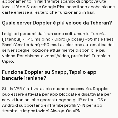
abbonamento in rial tramite scambi di criptovalute
locali. L'App Store e Google Play accettano anche alcune
carte emesse all'estero che funzionano in Iran.
Quale server Doppler è più veloce da Teheran?
I migliori percorsi dall'Iran sono solitamente Turchia
(Istanbul) - ~40 ms ping - Cipro (Nicosia) ~55 ms e Paesi
Bassi (Amsterdam) ~110 ms. La selezione automatica del
server sceglie l'opzione attualmente disponibile più
veloce. Per chiamate vocali/video, preferisci Turchia o
Cipro.
Funziona Doppler su Snapp, Tapsi o app
bancarie iraniane?
Sì - la VPN è attivata solo quando necessario. Doppler
può essere attivata per app bloccate e disattivata per
servizi iraniani che georestringono gli IP esteri. iOS e
Android supportano entrambi profili VPN per app
tramite le impostazioni Always-On VPN.