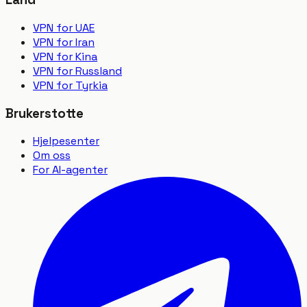
VPN for UAE
VPN for Iran
VPN for Kina
VPN for Russland
VPN for Tyrkia
Brukerstotte
Hjelpesenter
Om oss
For AI-agenter