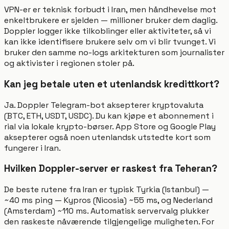
VPN-er er teknisk forbudt i Iran, men håndhevelse mot
enkeltbrukere er sjelden — millioner bruker dem daglig.
Doppler logger ikke tilkoblinger eller aktiviteter, så vi
kan ikke identifisere brukere selv om vi blir tvunget. Vi
bruker den samme no-logs arkitekturen som journalister
og aktivister i regionen stoler på.
Kan jeg betale uten et utenlandsk kredittkort?
Ja. Doppler Telegram-bot aksepterer kryptovaluta
(BTC, ETH, USDT, USDC). Du kan kjøpe et abonnement i
rial via lokale krypto-børser. App Store og Google Play
aksepterer også noen utenlandsk utstedte kort som
fungerer i Iran.
Hvilken Doppler-server er raskest fra Teheran?
De beste rutene fra Iran er typisk Tyrkia (Istanbul) —
~40 ms ping — Kypros (Nicosia) ~55 ms, og Nederland
(Amsterdam) ~110 ms. Automatisk servervalg plukker
den raskeste nåværende tilgjengelige muligheten. For