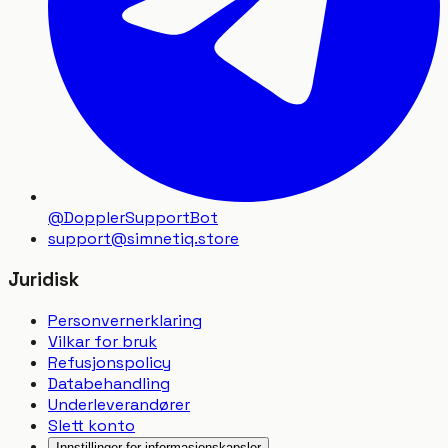
@DopplerSupportBot
support
@
simnetiq.store
Juridisk
Personvernerklaring
Vilkar for bruk
Refusjonspolicy
Databehandling
Underleverandører
Slett konto
Innstillinger for informasjonskapsler