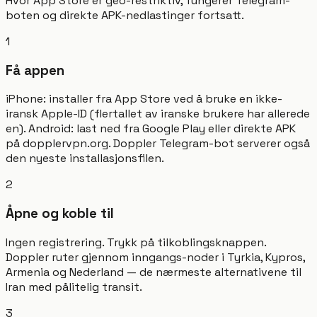
Hvor App Store er geo-restriktiv, fungerer Telegram-
boten og direkte APK-nedlastinger fortsatt.
1
Få appen
iPhone: installer fra App Store ved å bruke en ikke-
iransk Apple-ID (flertallet av iranske brukere har allerede
en). Android: last ned fra Google Play eller direkte APK
på dopplervpn.org. Doppler Telegram-bot serverer også
den nyeste installasjonsfilen.
2
Åpne og koble til
Ingen registrering. Trykk på tilkoblingsknappen.
Doppler ruter gjennom inngangs-noder i Tyrkia, Kypros,
Armenia og Nederland — de nærmeste alternativene til
Iran med pålitelig transit.
3