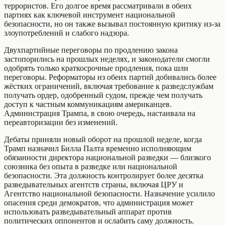
террористов. Его долгое время рассматривали в обеих
партиях как ключевой инструмент национальной
безопасности, но он также вызывал постоянную критику из‑за
злоупотреблений и слабого надзора.
Двухпартийные переговоры по продлению закона
застопорились на прошлых неделях, и законодатели смогли
одобрять только краткосрочные продления, пока шли
переговоры. Реформаторы из обеих партий добивались более
жёстких ограничений, включая требование к разведслужбам
получать ордер, одобренный судом, прежде чем получать
доступ к частным коммуникациям американцев.
Администрация Трампа, в свою очередь, настаивала на
переавторизации без изменений.
Дебаты приняли новый оборот на прошлой неделе, когда
Трамп назначил Билла Палта временно исполняющим
обязанности директора национальной разведки — близкого
союзника без опыта в разведке или национальной
безопасности. Эта должность контролирует более десятка
разведывательных агентств страны, включая ЦРУ и
Агентство национальной безопасности. Назначение усилило
опасения среди демократов, что администрация может
использовать разведывательный аппарат против
политических оппонентов и ослабить саму должность.