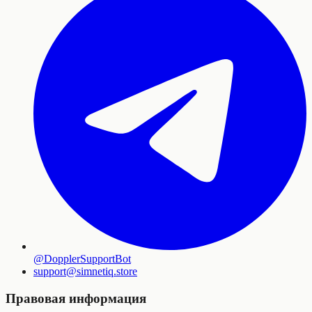
@DopplerSupportBot
support
@
simnetiq.store
Правовая информация