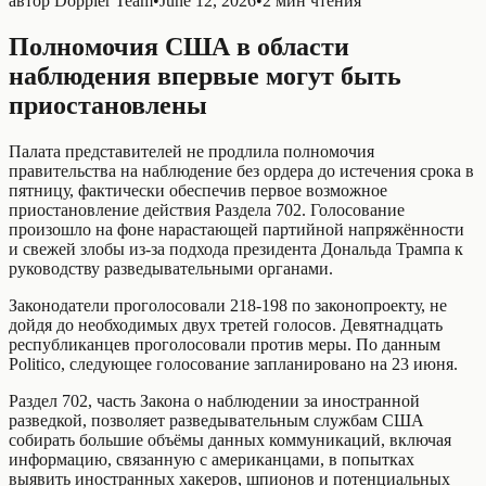
автор
Doppler Team
•
June 12, 2026
•
2 мин чтения
Полномочия США в области
наблюдения впервые могут быть
приостановлены
Палата представителей не продлила полномочия
правительства на наблюдение без ордера до истечения срока в
пятницу, фактически обеспечив первое возможное
приостановление действия Раздела 702. Голосование
произошло на фоне нарастающей партийной напряжённости
и свежей злобы из‑за подхода президента Дональда Трампа к
руководству разведывательными органами.
Законодатели проголосовали 218-198 по законопроекту, не
дойдя до необходимых двух третей голосов. Девятнадцать
республиканцев проголосовали против меры. По данным
Politico, следующее голосование запланировано на 23 июня.
Раздел 702, часть Закона о наблюдении за иностранной
разведкой, позволяет разведывательным службам США
собирать большие объёмы данных коммуникаций, включая
информацию, связанную с американцами, в попытках
выявить иностранных хакеров, шпионов и потенциальных