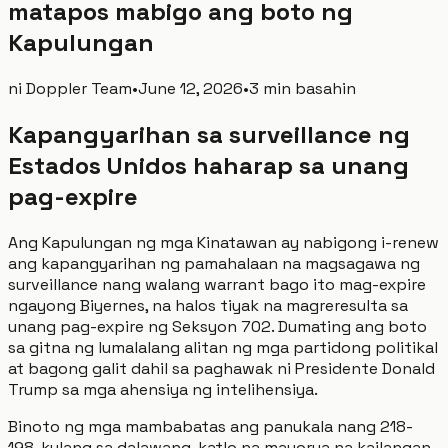
matapos mabigo ang boto ng
Kapulungan
ni
Doppler Team
•
June 12, 2026
•
3 min basahin
Kapangyarihan sa surveillance ng
Estados Unidos haharap sa unang
pag-expire
Ang Kapulungan ng mga Kinatawan ay nabigong i-renew
ang kapangyarihan ng pamahalaan na magsagawa ng
surveillance nang walang warrant bago ito mag-expire
ngayong Biyernes, na halos tiyak na magreresulta sa
unang pag-expire ng Seksyon 702. Dumating ang boto
sa gitna ng lumalalang alitan ng mga partidong politikal
at bagong galit dahil sa paghawak ni Presidente Donald
Trump sa mga ahensiya ng intelihensiya.
Binoto ng mga mambabatas ang panukala nang 218-
198, kulang sa dalawang-katlo na mayorya na kailangan