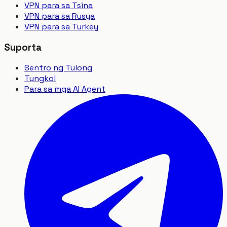
VPN para sa Tsina
VPN para sa Rusya
VPN para sa Turkey
Suporta
Sentro ng Tulong
Tungkol
Para sa mga AI Agent