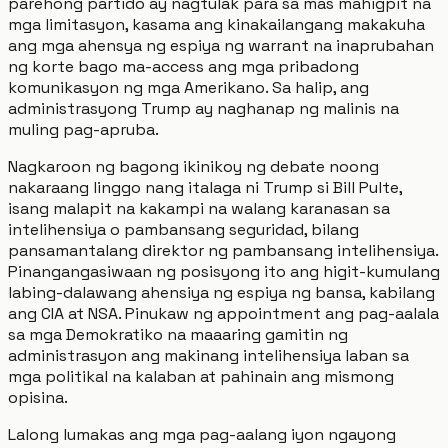
parehong partido ay nagtulak para sa mas mahigpit na
mga limitasyon, kasama ang kinakailangang makakuha
ang mga ahensya ng espiya ng warrant na inaprubahan
ng korte bago ma-access ang mga pribadong
komunikasyon ng mga Amerikano. Sa halip, ang
administrasyong Trump ay naghanap ng malinis na
muling pag-apruba.
Nagkaroon ng bagong ikinikoy ng debate noong
nakaraang linggo nang italaga ni Trump si Bill Pulte,
isang malapit na kakampi na walang karanasan sa
intelihensiya o pambansang seguridad, bilang
pansamantalang direktor ng pambansang intelihensiya.
Pinangangasiwaan ng posisyong ito ang higit-kumulang
labing-dalawang ahensiya ng espiya ng bansa, kabilang
ang CIA at NSA. Pinukaw ng appointment ang pag-aalala
sa mga Demokratiko na maaaring gamitin ng
administrasyon ang makinang intelihensiya laban sa
mga politikal na kalaban at pahinain ang mismong
opisina.
Lalong lumakas ang mga pag-aalang iyon ngayong