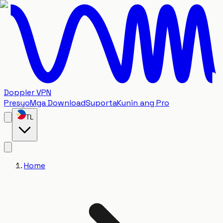
Doppler VPN
Presyo
Mga Download
Suporta
Kunin ang Pro
TL
Home