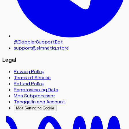
@DopplerSupportBot
support
@
simnetiq.store
Legal
Privacy Policy
Terms of Service
Refund Policy
Pagproseso ng Data
Mga Subprocessor
Tanggalin ang Account
Mga Setting ng Cookie