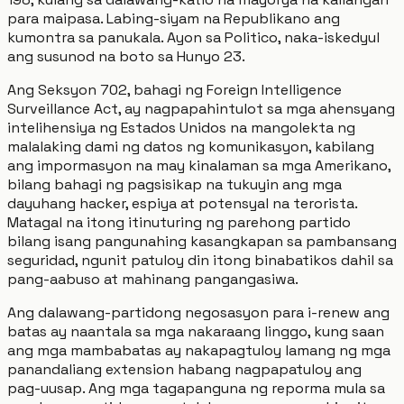
para maipasa. Labing-siyam na Republikano ang
kumontra sa panukala. Ayon sa Politico, naka-iskedyul
ang susunod na boto sa Hunyo 23.
Ang Seksyon 702, bahagi ng Foreign Intelligence
Surveillance Act, ay nagpapahintulot sa mga ahensyang
intelihensiya ng Estados Unidos na mangolekta ng
malalaking dami ng datos ng komunikasyon, kabilang
ang impormasyon na may kinalaman sa mga Amerikano,
bilang bahagi ng pagsisikap na tukuyin ang mga
dayuhang hacker, espiya at potensyal na terorista.
Matagal na itong itinuturing ng parehong partido
bilang isang pangunahing kasangkapan sa pambansang
seguridad, ngunit patuloy din itong binabatikos dahil sa
pang-aabuso at mahinang pangangasiwa.
Ang dalawang-partidong negosasyon para i-renew ang
batas ay naantala sa mga nakaraang linggo, kung saan
ang mga mambabatas ay nakapagtuloy lamang ng mga
panandaliang extension habang nagpapatuloy ang
pag-uusap. Ang mga tagapanguna ng reporma mula sa