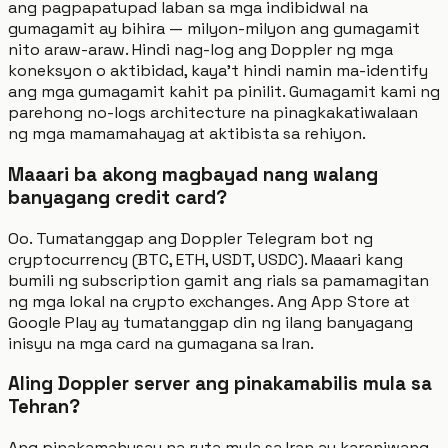
ang pagpapatupad laban sa mga indibidwal na
gumagamit ay bihira — milyon-milyon ang gumagamit
nito araw-araw. Hindi nag-log ang Doppler ng mga
koneksyon o aktibidad, kaya't hindi namin ma-identify
ang mga gumagamit kahit pa pinilit. Gumagamit kami ng
parehong no-logs architecture na pinagkakatiwalaan
ng mga mamamahayag at aktibista sa rehiyon.
Maaari ba akong magbayad nang walang
banyagang credit card?
Oo. Tumatanggap ang Doppler Telegram bot ng
cryptocurrency (BTC, ETH, USDT, USDC). Maaari kang
bumili ng subscription gamit ang rials sa pamamagitan
ng mga lokal na crypto exchanges. Ang App Store at
Google Play ay tumatanggap din ng ilang banyagang
inisyu na mga card na gumagana sa Iran.
Aling Doppler server ang pinakamabilis mula sa
Tehran?
Ang pinakamahusay na ruta mula sa Iran ay karaniwang