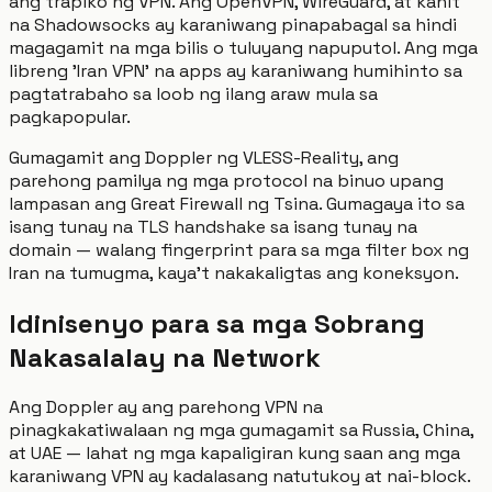
ang trapiko ng VPN. Ang OpenVPN, WireGuard, at kahit
na Shadowsocks ay karaniwang pinapabagal sa hindi
magagamit na mga bilis o tuluyang napuputol. Ang mga
libreng 'Iran VPN' na apps ay karaniwang humihinto sa
pagtatrabaho sa loob ng ilang araw mula sa
pagkapopular.
Gumagamit ang Doppler ng VLESS-Reality, ang
parehong pamilya ng mga protocol na binuo upang
lampasan ang Great Firewall ng Tsina. Gumagaya ito sa
isang tunay na TLS handshake sa isang tunay na
domain — walang fingerprint para sa mga filter box ng
Iran na tumugma, kaya't nakakaligtas ang koneksyon.
Idinisenyo para sa mga Sobrang
Nakasalalay na Network
Ang Doppler ay ang parehong VPN na
pinagkakatiwalaan ng mga gumagamit sa Russia, China,
at UAE — lahat ng mga kapaligiran kung saan ang mga
karaniwang VPN ay kadalasang natutukoy at nai-block.