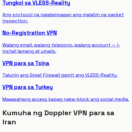
Tungkol sa VLESS-Reality
Ang protocol na nalalampasan ang malalim na packet
inspection.
No-Registration VPN
Walang email, walang telepono, walang account — i-
install lamang at umalis.
VPN para sa Tsina
Talunin ang Great Firewall gamit ang VLESS-Reality.
VPN para sa Turkey
Maaasahang access kapag naka-block ang social media.
Kumuha ng Doppler VPN para sa
Iran