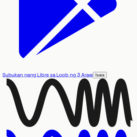
Subukan nang Libre sa Loob ng 3 Araw
Isara