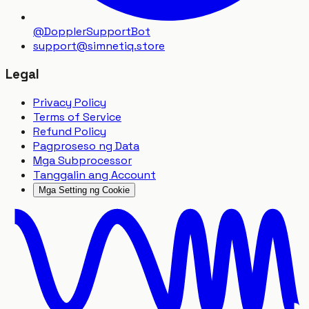
@DopplerSupportBot
support
@
simnetiq.store
Legal
Privacy Policy
Terms of Service
Refund Policy
Pagproseso ng Data
Mga Subprocessor
Tanggalin ang Account
Mga Setting ng Cookie