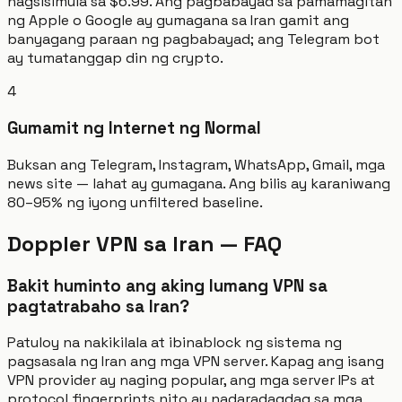
nagsisimula sa $6.99. Ang pagbabayad sa pamamagitan
ng Apple o Google ay gumagana sa Iran gamit ang
banyagang paraan ng pagbabayad; ang Telegram bot
ay tumatanggap din ng crypto.
4
Gumamit ng Internet ng Normal
Buksan ang Telegram, Instagram, WhatsApp, Gmail, mga
news site — lahat ay gumagana. Ang bilis ay karaniwang
80–95% ng iyong unfiltered baseline.
Doppler VPN sa Iran — FAQ
Bakit huminto ang aking lumang VPN sa
pagtatrabaho sa Iran?
Patuloy na nakikilala at ibinablock ng sistema ng
pagsasala ng Iran ang mga VPN server. Kapag ang isang
VPN provider ay naging popular, ang mga server IPs at
protocol fingerprints nito ay nadaradagdag sa mga