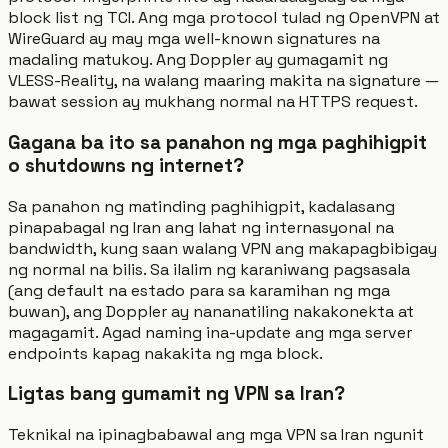
block list ng TCI. Ang mga protocol tulad ng OpenVPN at
WireGuard ay may mga well-known signatures na
madaling matukoy. Ang Doppler ay gumagamit ng
VLESS-Reality, na walang maaring makita na signature —
bawat session ay mukhang normal na HTTPS request.
Gagana ba ito sa panahon ng mga paghihigpit
o shutdowns ng internet?
Sa panahon ng matinding paghihigpit, kadalasang
pinapabagal ng Iran ang lahat ng internasyonal na
bandwidth, kung saan walang VPN ang makapagbibigay
ng normal na bilis. Sa ilalim ng karaniwang pagsasala
(ang default na estado para sa karamihan ng mga
buwan), ang Doppler ay nananatiling nakakonekta at
magagamit. Agad naming ina-update ang mga server
endpoints kapag nakakita ng mga block.
Ligtas bang gumamit ng VPN sa Iran?
Teknikal na ipinagbabawal ang mga VPN sa Iran ngunit