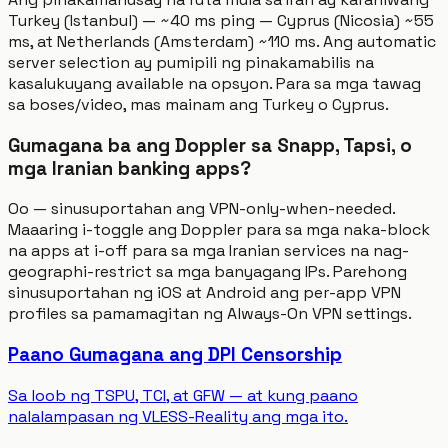
Turkey (Istanbul) — ~40 ms ping — Cyprus (Nicosia) ~55
ms, at Netherlands (Amsterdam) ~110 ms. Ang automatic
server selection ay pumipili ng pinakamabilis na
kasalukuyang available na opsyon. Para sa mga tawag
sa boses/video, mas mainam ang Turkey o Cyprus.
Gumagana ba ang Doppler sa Snapp, Tapsi, o
mga Iranian banking apps?
Oo — sinusuportahan ang VPN-only-when-needed.
Maaaring i-toggle ang Doppler para sa mga naka-block
na apps at i-off para sa mga Iranian services na nag-
geographi-restrict sa mga banyagang IPs. Parehong
sinusuportahan ng iOS at Android ang per-app VPN
profiles sa pamamagitan ng Always-On VPN settings.
Paano Gumagana ang DPI Censorship
Sa loob ng TSPU, TCI, at GFW — at kung paano
nalalampasan ng VLESS-Reality ang mga ito.