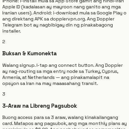
iPhone: i-install mula sa App Store gamit ang hindi-Iran
Apple ID (kadalasan ay mayroon nang ganito ang mga
Iranian users). Android: i-download mula sa Google Play o
ang direktang APK sa dopplervpn.org. Ang Doppler
Telegram bot ay nagbibigay din ng pinakabagong
installer.
2
Buksan & Kumonekta
Walang signup. I-tap ang connect button. Ang Doppler
ay nag-routing sa mga entry node sa Turkey, Cyprus,
Armenia, at Netherlands — ang pinakamalapit na
opsyon sa Iran na may maaasahang transit.
3
3-Araw na Libreng Pagsubok
Buong access para sa 3 araw, walang kinakailangang
card. Matapos ang pagsubok, ang mga monthly plans ay