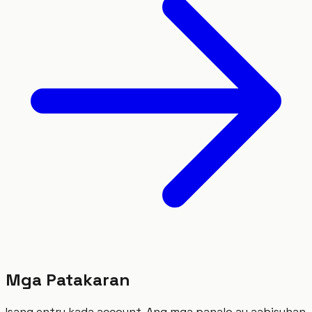
Mga Patakaran
Isang entry kada account. Ang mga panalo ay aabisuhan