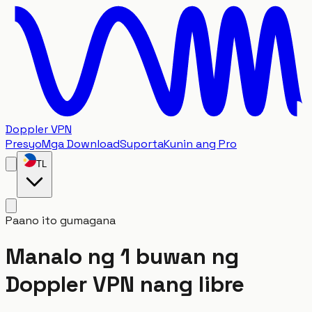
Doppler VPN
Presyo
Mga Download
Suporta
Kunin ang Pro
TL
Paano ito gumagana
Manalo ng 1 buwan ng
Doppler VPN nang libre