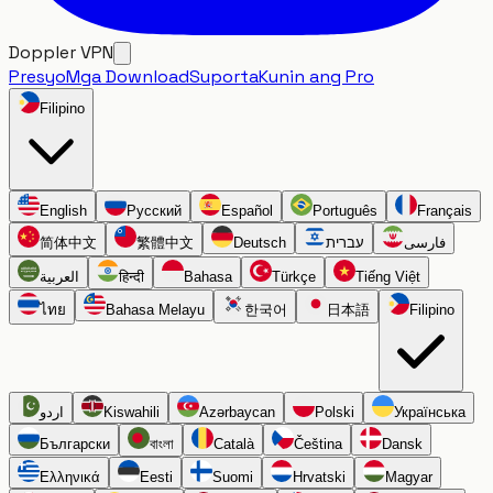
Doppler VPN
Presyo
Mga Download
Suporta
Kunin ang Pro
Filipino
English
Русский
Español
Português
Français
简体中文
繁體中文
Deutsch
עברית
فارسی
العربية
हिन्दी
Bahasa
Türkçe
Tiếng Việt
ไทย
Bahasa Melayu
한국어
日本語
Filipino
اردو
Kiswahili
Azərbaycan
Polski
Українська
Български
বাংলা
Català
Čeština
Dansk
Ελληνικά
Eesti
Suomi
Hrvatski
Magyar