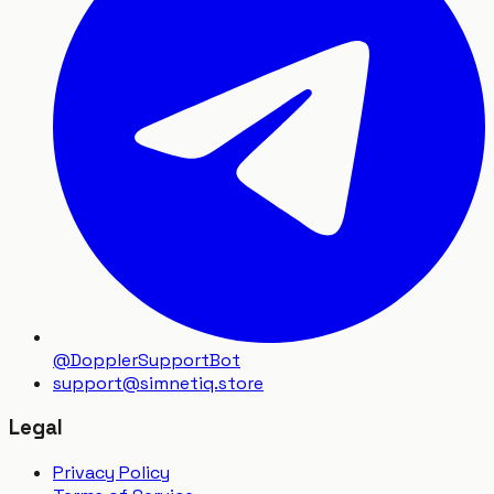
@DopplerSupportBot
support
@
simnetiq.store
Legal
Privacy Policy