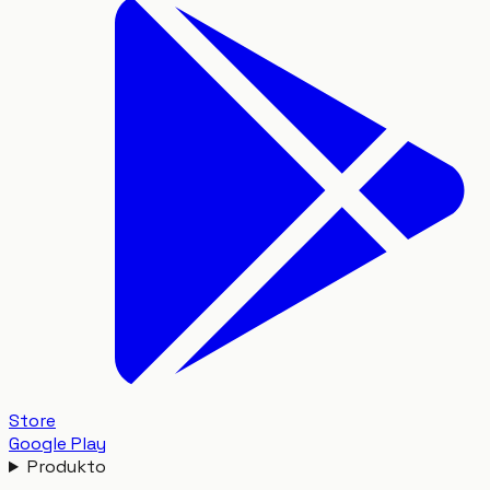
Store
Google Play
Produkto