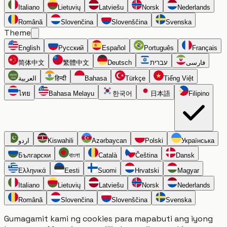
Italiano
Lietuvių
Latviešu
Norsk
Nederlands
Română
Slovenčina
Slovenščina
Svenska
Theme
English
Русский
Español
Português
Français
简体中文
繁體中文
Deutsch
עברית
فارسی
العربية
हिन्दी
Bahasa
Türkçe
Tiếng Việt
ไทย
Bahasa Melayu
한국어
日本語
Filipino
اردو
Kiswahili
Azərbaycan
Polski
Українська
Български
বাংলা
Català
Čeština
Dansk
Ελληνικά
Eesti
Suomi
Hrvatski
Magyar
Italiano
Lietuvių
Latviešu
Norsk
Nederlands
Română
Slovenčina
Slovenščina
Svenska
Gumagamit kami ng cookies para mapabuti ang iyong