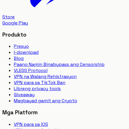
Store
Google Play
Produkto
Presyo
I-download
Blog
Paano Namin Binabypass ang Censorship
VLESS Protocol
VPN na Walang Rehistrasyon
VPN para sa TikTok Ban
Libreng privacy tools
Giveaway
Magbayad gamit ang Crypto
Mga Platform
VPN para sa iOS