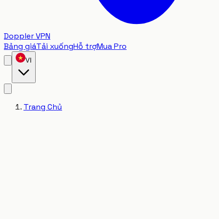
Doppler VPN
Bảng giá
Tải xuống
Hỗ trợ
Mua Pro
VI
Trang Chủ