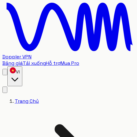
Doppler VPN
Bảng giá
Tải xuống
Hỗ trợ
Mua Pro
VI
Trang Chủ