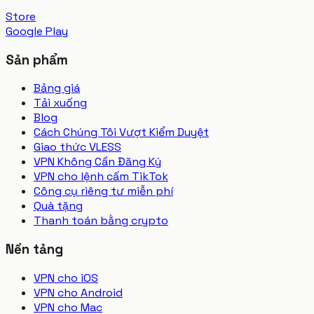
Store
Google Play
Sản phẩm
Bảng giá
Tải xuống
Blog
Cách Chúng Tôi Vượt Kiểm Duyệt
Giao thức VLESS
VPN Không Cần Đăng Ký
VPN cho lệnh cấm TikTok
Công cụ riêng tư miễn phí
Quà tặng
Thanh toán bằng crypto
Nền tảng
VPN cho iOS
VPN cho Android
VPN cho Mac