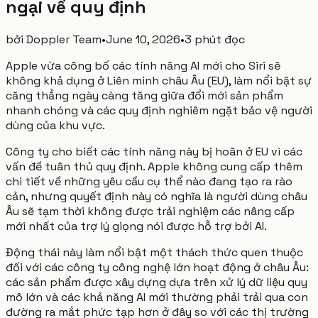
ngại về quy định
bởi
Doppler Team
•
June 10, 2026
•
3 phút đọc
Apple vừa công bố các tính năng AI mới cho Siri sẽ
không khả dụng ở Liên minh châu Âu (EU), làm nổi bật sự
căng thẳng ngày càng tăng giữa đổi mới sản phẩm
nhanh chóng và các quy định nghiêm ngặt bảo vệ người
dùng của khu vực.
Công ty cho biết các tính năng này bị hoãn ở EU vì các
vấn đề tuân thủ quy định. Apple không cung cấp thêm
chi tiết về những yêu cầu cụ thể nào đang tạo ra rào
cản, nhưng quyết định này có nghĩa là người dùng châu
Âu sẽ tạm thời không được trải nghiệm các nâng cấp
mới nhất của trợ lý giọng nói được hỗ trợ bởi AI.
Động thái này làm nổi bật một thách thức quen thuộc
đối với các công ty công nghệ lớn hoạt động ở châu Âu:
các sản phẩm được xây dựng dựa trên xử lý dữ liệu quy
mô lớn và các khả năng AI mới thường phải trải qua con
đường ra mắt phức tạp hơn ở đây so với các thị trường