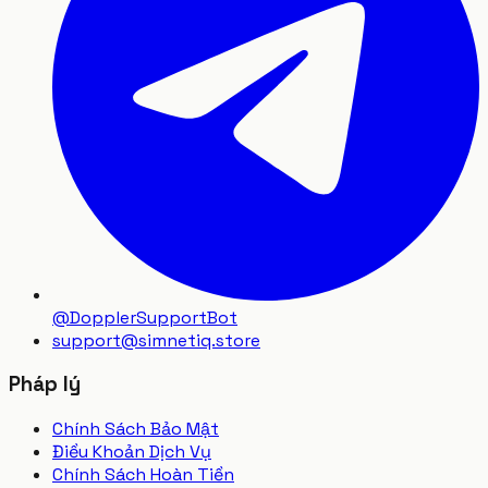
@DopplerSupportBot
support
@
simnetiq.store
Pháp lý
Chính Sách Bảo Mật
Điều Khoản Dịch Vụ
Chính Sách Hoàn Tiền