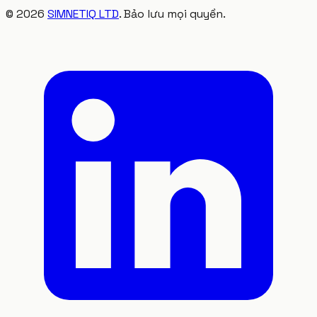
©
2026
SIMNETIQ LTD
. Bảo lưu mọi quyền.