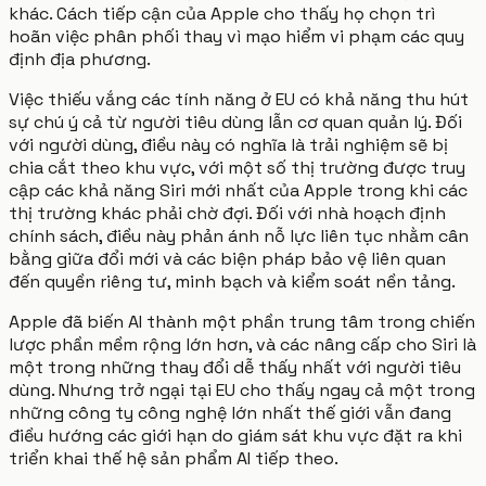
khác. Cách tiếp cận của Apple cho thấy họ chọn trì
hoãn việc phân phối thay vì mạo hiểm vi phạm các quy
định địa phương.
Việc thiếu vắng các tính năng ở EU có khả năng thu hút
sự chú ý cả từ người tiêu dùng lẫn cơ quan quản lý. Đối
với người dùng, điều này có nghĩa là trải nghiệm sẽ bị
chia cắt theo khu vực, với một số thị trường được truy
cập các khả năng Siri mới nhất của Apple trong khi các
thị trường khác phải chờ đợi. Đối với nhà hoạch định
chính sách, điều này phản ánh nỗ lực liên tục nhằm cân
bằng giữa đổi mới và các biện pháp bảo vệ liên quan
đến quyền riêng tư, minh bạch và kiểm soát nền tảng.
Apple đã biến AI thành một phần trung tâm trong chiến
lược phần mềm rộng lớn hơn, và các nâng cấp cho Siri là
một trong những thay đổi dễ thấy nhất với người tiêu
dùng. Nhưng trở ngại tại EU cho thấy ngay cả một trong
những công ty công nghệ lớn nhất thế giới vẫn đang
điều hướng các giới hạn do giám sát khu vực đặt ra khi
triển khai thế hệ sản phẩm AI tiếp theo.