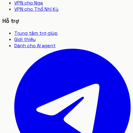
VPN cho Nga
VPN cho Thổ Nhĩ Kỳ
Hỗ trợ
Trung tâm trợ giúp
Giới thiệu
Dành cho AI agent