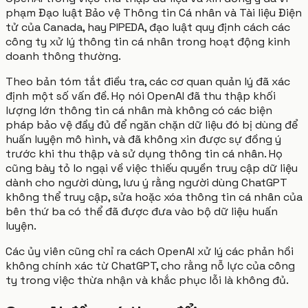
phạm Đạo luật Bảo vệ Thông tin Cá nhân và Tài liệu Điện
tử của Canada, hay PIPEDA, đạo luật quy định cách các
công ty xử lý thông tin cá nhân trong hoạt động kinh
doanh thông thường.
Theo bản tóm tắt điều tra, các cơ quan quản lý đã xác
định một số vấn đề. Họ nói OpenAI đã thu thập khối
lượng lớn thông tin cá nhân mà không có các biện
pháp bảo vệ đầy đủ để ngăn chặn dữ liệu đó bị dùng để
huấn luyện mô hình, và đã không xin được sự đồng ý
trước khi thu thập và sử dụng thông tin cá nhân. Họ
cũng bày tỏ lo ngại về việc thiếu quyền truy cập dữ liệu
dành cho người dùng, lưu ý rằng người dùng ChatGPT
không thể truy cập, sửa hoặc xóa thông tin cá nhân của
bên thứ ba có thể đã được đưa vào bộ dữ liệu huấn
luyện.
Các ủy viên cũng chỉ ra cách OpenAI xử lý các phản hồi
không chính xác từ ChatGPT, cho rằng nỗ lực của công
ty trong việc thừa nhận và khắc phục lỗi là không đủ.