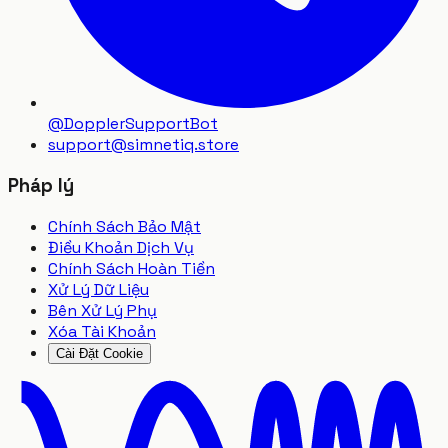
@DopplerSupportBot
support
@
simnetiq.store
Pháp lý
Chính Sách Bảo Mật
Điều Khoản Dịch Vụ
Chính Sách Hoàn Tiền
Xử Lý Dữ Liệu
Bên Xử Lý Phụ
Xóa Tài Khoản
Cài Đặt Cookie