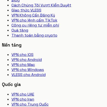
Blog
Cách Chúng Tôi Vượt Kiểm Duyệt
Giao thức VLESS
VPN Không Cần Đăng Ký
VPN cho lệnh cấm TikTok
Công cụ riêng tư miễn phí
Quà tặng
Thanh toán bằng crypto
Nền tảng
VPN cho iOS
VPN cho Android
VPN cho Mac
VPN cho Windows
VLESS cho Android
Quốc gia
VPN cho UAE
VPN cho Iran
VPN cho Trung Quốc