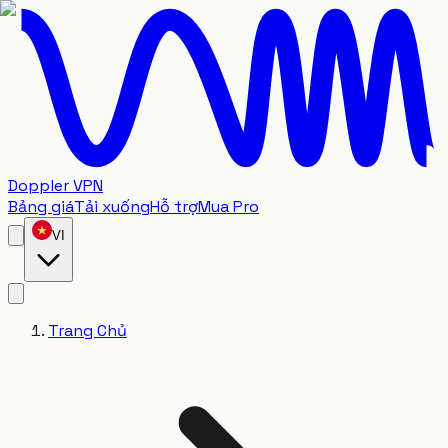
Doppler VPN
Bảng giá
Tải xuống
Hỗ trợ
Mua Pro
VI
Trang Chủ