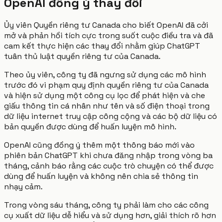
OpenAI đồng ý thay đổi
Ủy viên Quyền riêng tư Canada cho biết OpenAI đã cởi
mở và phản hồi tích cực trong suốt cuộc điều tra và đã
cam kết thực hiện các thay đổi nhằm giúp ChatGPT
tuân thủ luật quyền riêng tư của Canada.
Theo ủy viên, công ty đã ngưng sử dụng các mô hình
trước đó vi phạm quy định quyền riêng tư của Canada
và hiện sử dụng một công cụ lọc để phát hiện và che
giấu thông tin cá nhân như tên và số điện thoại trong
dữ liệu internet truy cập công cộng và các bộ dữ liệu có
bản quyền được dùng để huấn luyện mô hình.
OpenAI cũng đồng ý thêm một thông báo mới vào
phiên bản ChatGPT khi chưa đăng nhập trong vòng ba
tháng, cảnh báo rằng các cuộc trò chuyện có thể được
dùng để huấn luyện và không nên chia sẻ thông tin
nhạy cảm.
Trong vòng sáu tháng, công ty phải làm cho các công
cụ xuất dữ liệu dễ hiểu và sử dụng hơn, giải thích rõ hơn