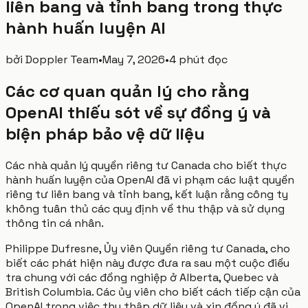
liên bang và tỉnh bang trong thực
hành huấn luyện AI
bởi
Doppler Team
•
May 7, 2026
•
4 phút đọc
Các cơ quan quản lý cho rằng
OpenAI thiếu sót về sự đồng ý và
biện pháp bảo vệ dữ liệu
Các nhà quản lý quyền riêng tư Canada cho biết thực
hành huấn luyện của OpenAI đã vi phạm các luật quyền
riêng tư liên bang và tỉnh bang, kết luận rằng công ty
không tuân thủ các quy định về thu thập và sử dụng
thông tin cá nhân.
Philippe Dufresne, Ủy viên Quyền riêng tư Canada, cho
biết các phát hiện này được đưa ra sau một cuộc điều
tra chung với các đồng nghiệp ở Alberta, Quebec và
British Columbia. Các ủy viên cho biết cách tiếp cận của
OpenAI trong việc thu thập dữ liệu và xin đồng ý đã vi