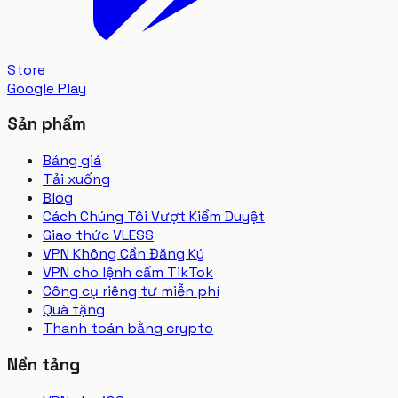
Store
Google Play
Sản phẩm
Bảng giá
Tải xuống
Blog
Cách Chúng Tôi Vượt Kiểm Duyệt
Giao thức VLESS
VPN Không Cần Đăng Ký
VPN cho lệnh cấm TikTok
Công cụ riêng tư miễn phí
Quà tặng
Thanh toán bằng crypto
Nền tảng