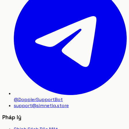
@DopplerSupportBot
support
@
simnetiq.store
Pháp lý