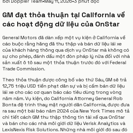
bởi
Doppler Team
•
May 11, 2026
•
3 phút đọc
GM đạt thỏa thuận tại California về
các hoạt động dữ liệu của OnStar
General Motors đã dàn xếp một vụ kiện ở California về
cáo buộc rằng hãng đã thu thập và bán dữ liệu lái xe
của khách hàng thông qua dịch vụ OnStar mà không có
sự cho phép, đánh dấu một đòn pháp lý nữa đối với nhà
sản xuất ô tô sau một thỏa thuận trước đó với Federal
Trade Commission.
Theo thỏa thuận được công bố vào thứ Sáu, GM sẽ trả
12,75 triệu USD tiền phạt dân sự và bị cấm bán dữ liệu
lái xe cho các cơ quan báo cáo tiêu dùng trong vòng
năm năm. Vụ kiện, do California Attorney General Rob
Bonta đệ trình thay mặt người dân California, được đưa
ra sau một bài báo năm 2024 của New York Times mô tả
chi tiết cách GM thu thập thông tin tài xế qua OnStar
và bán cho các nhà môi giới dữ liệu Verisk Analytics và
LexisNexis Risk Solutions. Những nhà môi giới đó sau đó