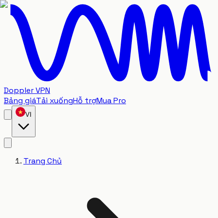
Doppler VPN
Bảng giá
Tải xuống
Hỗ trợ
Mua Pro
VI
Trang Chủ