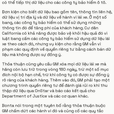
có thể tiếp thị dữ liệu cho các công ty bảo hiểm ô tô.
Đơn kiện cho biết dữ liệu bao gồm tên, thông tin liên hệ,
dữ liệu vị trí địa lý và dữ liệu về hành vi lái xe. Ở một số
bang, các công ty bảo hiểm có thể sử dụng những
thông tin đó để tăng phí của khách hàng. Cư dân
California có khả năng được bảo vệ khỏi hậu quả đó vì
luật bang cấm các công ty bảo hiểm sử dụng dữ liệu lái
xe theo cách đó, nhưng vụ kiện cho rằng GM vẫn vi
phạm các quy định về quyền riêng tư bằng cách bán dữ
liệu mà không được sự đồng ý.
Thỏa thuận cũng yêu cầu GM xóa mọi dữ liệu lái xe mà
hãng còn lưu trữ trong vòng 180 ngày, trừ một số mục
đích nội bộ hạn chế, trừ khi công ty có được sự đồng ý
rõ ràng của khách hàng. Thêm vào đó, GM phải tạo một
chương trình quyền riêng tư để đánh giá rủi ro khi thu
thập dữ liệu qua OnStar và báo cáo kết quả cho
Department of Justice và các cơ quan khác.
Bonta nói trong một tuyên bố rằng thỏa thuận buộc
GM chấm dứt các hành vi đó và củng cố các quy tắc