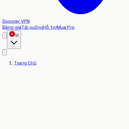
Doppler VPN
Bảng giá
Tải xuống
Hỗ trợ
Mua Pro
VI
Trang Chủ