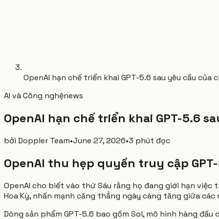
OpenAI hạn chế triển khai GPT-5.6 sau yêu cầu của 
AI và Công nghệ
news
OpenAI hạn chế triển khai GPT-5.6 s
bởi
Doppler Team
•
June 27, 2026
•
3 phút đọc
OpenAI thu hẹp quyền truy cập GPT-
OpenAI cho biết vào thứ Sáu rằng họ đang giới hạn việc 
Hoa Kỳ, nhấn mạnh căng thẳng ngày càng tăng giữa các nh
Dòng sản phẩm GPT-5.6 bao gồm Sol, mô hình hàng đầu củ