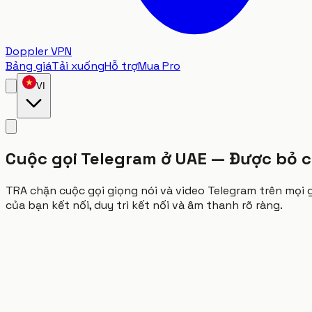
Doppler VPN
Bảng giá
Tải xuống
Hỗ trợ
Mua Pro
VI
Cuộc gọi Telegram ở UAE — Được bỏ c
TRA chặn cuộc gọi giọng nói và video Telegram trên mọi g
của bạn kết nối, duy trì kết nối và âm thanh rõ ràng.