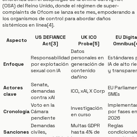
(OSA) del Reino Unido, donde el régimen de super-
complaints de Ofcom se lanza este mes, empoderando a
los organismos de control para abordar daños
sistémicos en línea[4].
US DEFIANCE
UK ICO
EU Digita
Aspecto
Act[3]
Probe[5]
Omnibus[
Datos
Responsabilidad
personales en
Estándares 
Enfoque
por explotación
generación de
IA de alto ri
sexual con IA
contenido
y transpare
dañino
Senate,
Actores
EU Parliamen
demandas
ICO, xAI, X Corp
clave
SMEs
contra xAI
Voto en la
Implementa
Investigación
Cronología
Cámara
por fases e
en curso
pendiente
2026
Demandas
Multas GDPR
Reglas
Sanciones
civiles,
hasta 4% de
condicional