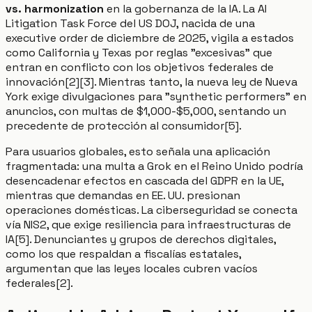
vs. harmonization
en la gobernanza de la IA. La AI
Litigation Task Force del US DOJ, nacida de una
executive order de diciembre de 2025, vigila a estados
como California y Texas por reglas "excesivas" que
entran en conflicto con los objetivos federales de
innovación[2][3]. Mientras tanto, la nueva ley de Nueva
York exige divulgaciones para "synthetic performers" en
anuncios, con multas de $1,000-$5,000, sentando un
precedente de protección al consumidor[5].
Para usuarios globales, esto señala una aplicación
fragmentada: una multa a Grok en el Reino Unido podría
desencadenar efectos en cascada del GDPR en la UE,
mientras que demandas en EE. UU. presionan
operaciones domésticas. La ciberseguridad se conecta
vía NIS2, que exige resiliencia para infraestructuras de
IA[5]. Denunciantes y grupos de derechos digitales,
como los que respaldan a fiscalías estatales,
argumentan que las leyes locales cubren vacíos
federales[2].