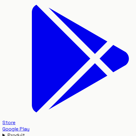
Store
Google Play
Produit