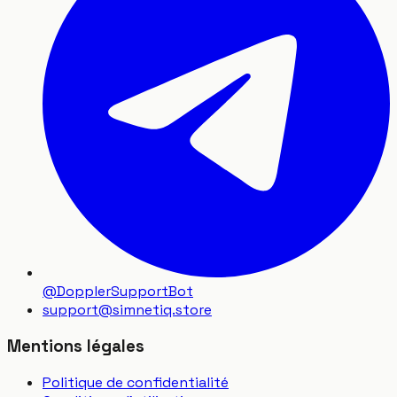
@DopplerSupportBot
support
@
simnetiq.store
Mentions légales
Politique de confidentialité