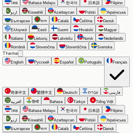
ไทย
Bahasa Melayu
한국어
日本語
Filipino
اردو
Kiswahili
Azərbaycan
Polski
Українська
Български
বাংলা
Català
Čeština
Dansk
Ελληνικά
Eesti
Suomi
Hrvatski
Magyar
Italiano
Lietuvių
Latviešu
Norsk
Nederlands
Română
Slovenčina
Slovenščina
Svenska
Theme
English
Русский
Español
Português
Français
简体中文
繁體中文
Deutsch
עברית
فارسی
العربية
हिन्दी
Bahasa
Türkçe
Tiếng Việt
ไทย
Bahasa Melayu
한국어
日本語
Filipino
اردو
Kiswahili
Azərbaycan
Polski
Українська
Български
বাংলা
Català
Čeština
Dansk