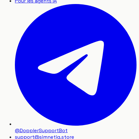
Pour les agents IA
@DopplerSupportBot
support
@
simnetiq.store