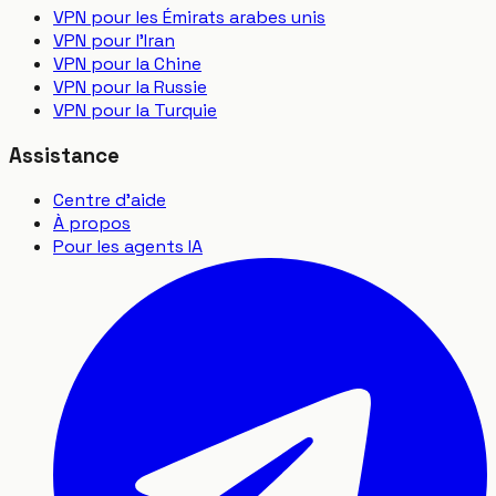
VPN pour les Émirats arabes unis
VPN pour l'Iran
VPN pour la Chine
VPN pour la Russie
VPN pour la Turquie
Assistance
Centre d'aide
À propos
Pour les agents IA