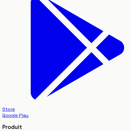
Store
Google Play
Produit