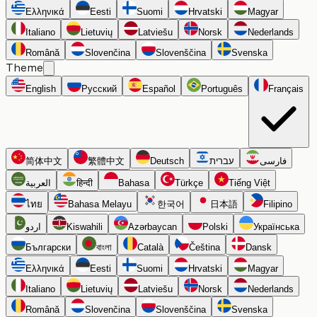
Ελληνικά
Eesti
Suomi
Hrvatski
Magyar
Italiano
Lietuvių
Latviešu
Norsk
Nederlands
Română
Slovenčina
Slovenščina
Svenska
Theme
English
Русский
Español
Português
Français
简体中文
繁體中文
Deutsch
עברית
فارسی
العربية
हिन्दी
Bahasa
Türkçe
Tiếng Việt
ไทย
Bahasa Melayu
한국어
日本語
Filipino
اردو
Kiswahili
Azərbaycan
Polski
Українська
Български
বাংলা
Català
Čeština
Dansk
Ελληνικά
Eesti
Suomi
Hrvatski
Magyar
Italiano
Lietuvių
Latviešu
Norsk
Nederlands
Română
Slovenčina
Slovenščina
Svenska