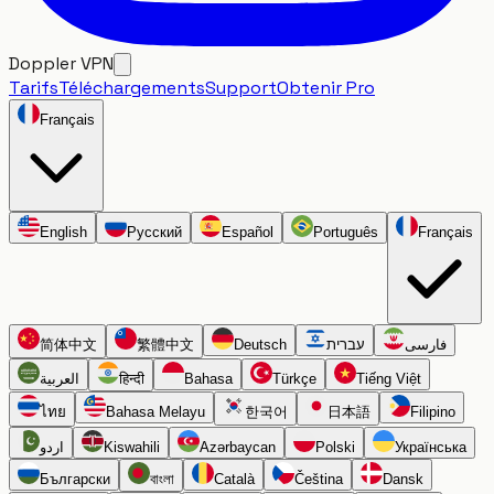
Doppler VPN
Tarifs
Téléchargements
Support
Obtenir Pro
Français
English
Русский
Español
Português
Français
简体中文
繁體中文
Deutsch
עברית
فارسی
العربية
हिन्दी
Bahasa
Türkçe
Tiếng Việt
ไทย
Bahasa Melayu
한국어
日本語
Filipino
اردو
Kiswahili
Azərbaycan
Polski
Українська
Български
বাংলা
Català
Čeština
Dansk