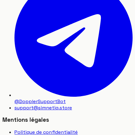
@DopplerSupportBot
support
@
simnetiq.store
Mentions légales
Politique de confidentialité