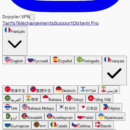
Doppler VPN
Tarifs
Téléchargements
Support
Obtenir Pro
Français
English
Русский
Español
Português
Français
简体中文
繁體中文
Deutsch
עברית
فارسی
العربية
हिन्दी
Bahasa
Türkçe
Tiếng Việt
ไทย
Bahasa Melayu
한국어
日本語
Filipino
اردو
Kiswahili
Azərbaycan
Polski
Українська
Български
বাংলা
Català
Čeština
Dansk