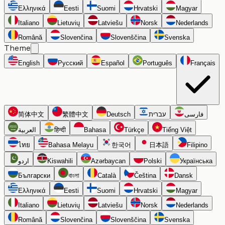
Ελληνικά
Eesti
Suomi
Hrvatski
Magyar
Italiano
Lietuvių
Latviešu
Norsk
Nederlands
Română
Slovenčina
Slovenščina
Svenska
Theme
English
Русский
Español
Português
Français
简体中文
繁體中文
Deutsch
עברית
فارسی
العربية
हिन्दी
Bahasa
Türkçe
Tiếng Việt
ไทย
Bahasa Melayu
한국어
日本語
Filipino
اردو
Kiswahili
Azərbaycan
Polski
Українська
Български
বাংলা
Català
Čeština
Dansk
Ελληνικά
Eesti
Suomi
Hrvatski
Magyar
Italiano
Lietuvių
Latviešu
Norsk
Nederlands
Română
Slovenčina
Slovenščina
Svenska