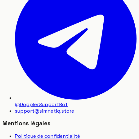
@DopplerSupportBot
support
@
simnetiq.store
Mentions légales
Politique de confidentialité