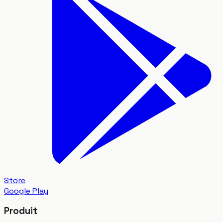
Store
Google Play
Produit