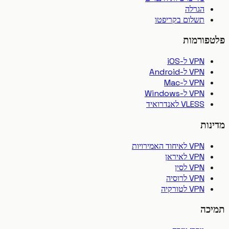
הגרלה
תשלום בקריפטו
פורמות
VPN ל-iOS
VPN ל-Android
VPN ל-Mac
VPN ל-Windows
VLESS לאנדרואיד
ות
VPN לאיחוד האמירויות
VPN לאיראן
VPN לסין
VPN לרוסיה
VPN לטורקיה
כה