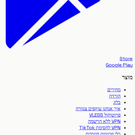
S
Google 
מחירים
הורדה
בלוג
איך אנחנו עוקפים צנזורה
פרוטוקול VLESS
VPN ללא הרשמה
VPN לחסימת TikTok
כלי פרטיות חינמיים