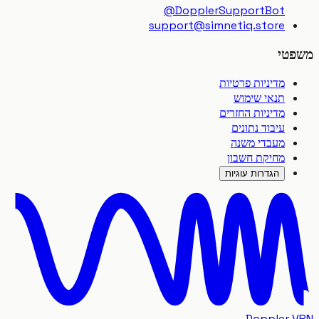
@DopplerSupportBot
support
@
simnetiq.store
טי
מדיניות פרטיות
תנאי שימוש
מדיניות החזרים
עיבוד נתונים
מעבדי משנה
מחיקת חשבון
הגדרות עוגיות
Doppler