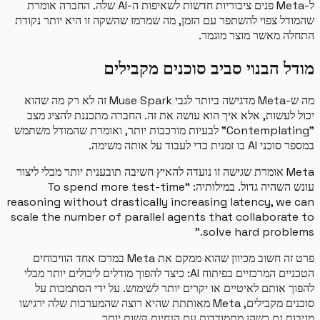
ל-Meta פנים ציבוריות חדשות לשאיפות ה-AI שלה. החברה אומרת
דל צפוי להשתפר עם הזמן, מה שמרמז שהשקה זו היא יותר נקודת
ה מאשר מוצר מוגמר.
ל הבנוי סביב סוכנים מקבילים
מה ש-Meta מדגישה ביותר לגבי Muse Spark זה לא רק מה שהוא
 לעשות, אלא איך הוא עושה את זה. החברה מתכננת להציג מצב
"Contemplating" לבעיות מורכבות יותר, ואומרת שהמודל משתמש
 זמנית כדי לעבוד על אותה משימה.
Meta אומרת שגישה זו נועדה להאיץ חשיבה תובענית יותר מבלי ליצור
עונש השהיה גדול. במילותיה: “To spend more test-time
reasoning without drastically increasing latency, we
scale the number of parallel agents that collaborat
solve hard proble
פרט זה חשוב מכיוון שהוא ממקם את Meta במרכז אחד הוויכוחים
הטכניים המרכזיים בפיתוח AI: כיצד להפוך מודלים ליכולים יותר מבלי
 אותם לאיטיים או יקרים יותר לשימוש. על ידי הסתמכות על
סוכנים מקבילים, Meta מאותתת שהיא רוצה שהמערכות שלה ירגישו
ות גם כשהן מתמודדות עם הנחיות קשות יותר.