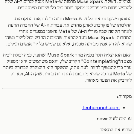
עצומים. השקת Muse Spark מרמזת ש-Meta מנסה לגרום ל-AI שלה
ש פחות כמו פרויקט מחקר ויותר כמו כלי שירות מיינסטרים.
התזמון משקף גם את הלחץ ש-Meta נתונה בו להראות התקדמות.
החלטתו של צוקרברג לארגן מחדש את עבודת ה-AI של החברה הגיעה
לאחר תקופה שבה מודלי ה-AI של Meta נחשבו כמפגרים אחרי
התחרות. Muse Spark נועד להראות שהמבנה החדש יכול לייצר משהו
 לא רק אמין מבחינה טכנית, אלא גם שמיש על ידי אנשים רגילים.
האם הוא יצליח תלוי בכמה מהר Muse Spark ישתפר, כמה יכולת יוכיח
מצב ה"Contemplating" הקרוב שלו, והאם משתמשים יראו מספיק
כדי להמשיך לחזור. לעת עתה, ההשקה היא ההצהרה הברורה ביותר
של Meta עד כה שהיא מתכוונת להתחרות בחזית שוק ה-AI, ולא רק
יק את הפער מאחור.
ות:
techcrunch.com
news
 את המאמר