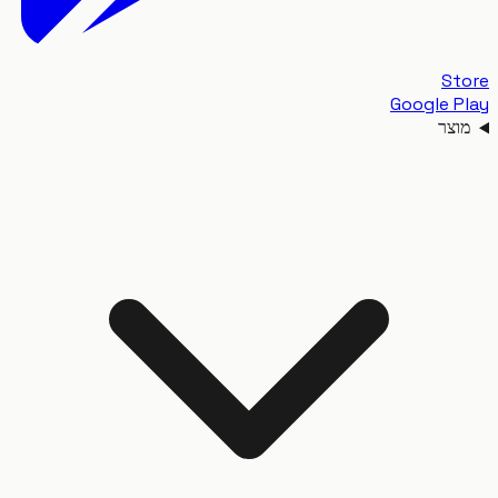
S
Google 
צר