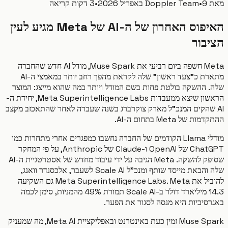
9 באפריל 2026
•
Doppler Team
•
3 דקות קריאה
האיפוס האחרון של ה-AI של Meta מגיע לעין
בור
Meta חשפה ביום רביעי את Muse Spark, מודל AI חדש שהחברה
מתארת כ"צעד ראשון" שלה לקראת מהפך רחב יותר במאמצי ה-AI
 ההשקה בולטת פחות בשם המודל ויותר במה שהוא מייצג: המוצר
הראשון שיצא ממעבדות Meta Superintelligence Labs, יחידת ה-
 שהקים המנכ"ל מארק צוקרברג בשנה שעברה לאחר שהתאכזב מקצב
של Meta בתחום ה-AI.
מודלי Llama הקודמים של החברה נחשבו כמפגרים אחרי מתחרות כמו
ChatGPT של OpenAI ו-Claude של Anthropic, על פי המחקר
שסופק להשקה. Meta הגיבה על ידי עיבוד מחדש של אסטרטגיית ה-AI
שלה והבאת מייסד שותף ומנכ"ל Scale AI לשעבר, אלכסנדר וואנג,
להוביל את Meta Superintelligence Labs. Meta גם השקיעה
14.3 מיליארד דולר ב-Scale AI תמורת 49% מהמניות, סימן לכמה
סיביות היא מנסה לסגור את הפער.
Muse Spark זמין כעת באינטרנט ובאפליקציית Meta AI, מה שמעניק