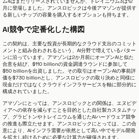
ム4はまだリリースされていませんが、トレイニウム3は12
月に登場しました。アンスロピックは今後アマゾンが提供す
る新しいチップの容量を購入するオプションも持ちます。
AI競争で定番化した構図
この契約は、主要な投資が長期的なクラウド支出のコミット
メントと組み合わされるという、AI分野で増えているパター
ンに沿っています。アマゾンは2か月前にオープンAIと似た
合意を結び、$110 billionの資金調達ラウンドに参加して
$50 billionを出資しました。その取引はオープンAIの事前評
価を$730 billionとし、アンスロピックの取り決めと同様に
現金だけではなくクラウドインフラサービスを軸に部分的に
構成されていました。
アマゾンにとっては、アンスロピックとの関係は、エヌビデ
ィアへの依存を減らすことを目的とした自社製カスタムチッ
プ、グラビトンやトレイニウムを通じたAIハードウェア競争
の推進も際立たせます。アンスロピックにとっては、この合
意により、AIインフラ需要が依然として高い中でモデル開発
を拡大し続けるために必要な計算力が確保されます。