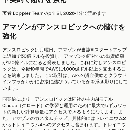
著者
Doppler Team
•
April 21, 2026
•
1分で読めます
アマゾンがアンスロピックへの賭けを
強化
アンスロピックは月曜日、アマゾンが当該AIスタートアップ
に追加で50億ドルを投資し、アマゾンの同社への出資総額
が130億ドルになると発表しました。これに対しアンスロピ
ックは、今後10年間でAWSに1,000億ドル以上を支出するこ
とを約束しました。この取引は、AIへの資金供給とクラウド
インフラがいかに密接に結びついているかを浮き彫りにして
います。
同契約により、アンスロピックは同社の主力AIモデル
Claude（クロード）の学習と運用のために最大で5ギガワッ
トの新しい計算容量にアクセスできるようになります。ま
た、アマゾンのカスタムチップ、具体的にはトレイニウム2
からトレイニウム4へのアクセスも含まれます。トレイニウ