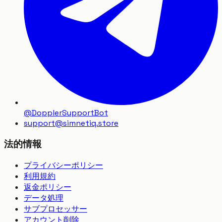
@DopplerSupportBot
support
@
simnetiq.store
法的情報
プライバシーポリシー
利用規約
返金ポリシー
データ処理
サブプロセッサー
アカウント削除