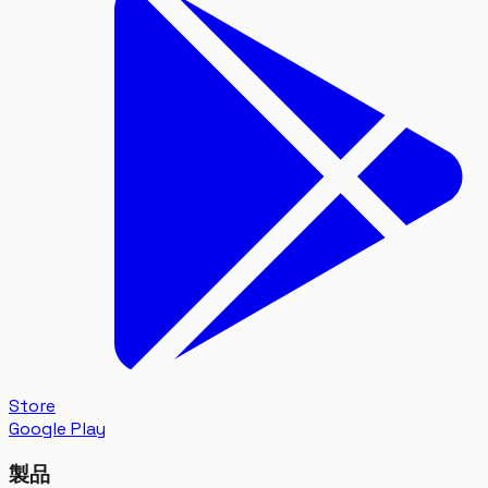
Store
Google Play
製品