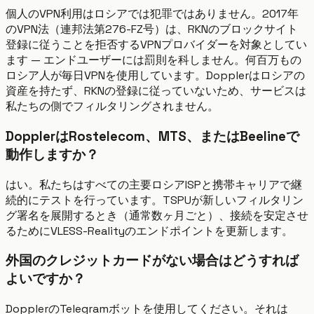
個人のVPN利用はロシアでは犯罪ではありません。2017年
のVPN法（連邦法第276-FZ号）は、RKNのブロックサイト
登録に従うことを拒否するVPNプロバイダーを対象としてい
ます — エンドユーザーには罰則を科しません。何百万もの
ロシア人が毎日VPNを使用しています。Dopplerはロシアの
資産を持たず、RKNの登録に従っていないため、サービスは
私たちの側でフィルタリングされません。
DopplerはRostelecom、MTS、またはBeelineで
動作しますか？
はい。私たちはすべての主要ロシアISPと携帯キャリアで継
続的にテストを行っています。TSPUが新しいフィルタリン
グ署名を展開するとき（通常数ヶ月ごと）、接続を安定させ
るためにVLESS-Realityのエンドポイントを更新します。
外国のクレジットカードがない場合はどうすれば
よいですか？
DopplerのTelegramボットを使用してください。それは