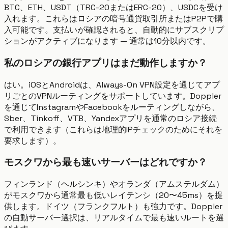
BTC、ETH、USDT（TRC-20またはERC-20）、USDCを受け
入れます。これらはロシアの暗号通貨取引所またはP2Pで購
入可能です。支払いが確認されると、自動的にサブスクリプ
ションがアクティブになります — 通常は10分以内です。
私のロシアの銀行アプリはまだ動作しますか？
はい。iOSとAndroidは、Always-On VPN設定を通じてアプ
リごとのVPNルーティングをサポートしています。Doppler
を通じてInstagramやFacebookをルーティングしながら、
Sber、Tinkoff、VTB、Yandexアプリを通常のロシア接続
で利用できます（これらは地理的IPチェックのためにそれを
要求します）。
モスクワから最も速いサーバーはどれですか？
フィンランド（ヘルシンキ）やオランダ（アムステルダム）
がモスクワから通常最も低いレイテンシ（20〜45ms）を提
供します。ドイツ（フランクフルト）も強力です。Doppler
の自動サーバー選択は、リアルタイムで最も速いルートを選