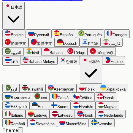
日本語
English
Русский
Español
Português
Français
简体中文
繁體中文
Deutsch
עברית
فارسی
العربية
हिन्दी
Bahasa
Türkçe
Tiếng Việt
ไทย
Bahasa Melayu
한국어
日本語
Filipino
اردو
Kiswahili
Azərbaycan
Polski
Українська
Български
বাংলা
Català
Čeština
Dansk
Ελληνικά
Eesti
Suomi
Hrvatski
Magyar
Italiano
Lietuvių
Latviešu
Norsk
Nederlands
Română
Slovenčina
Slovenščina
Svenska
Theme