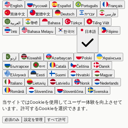
English
Русский
Español
Português
Français
简体中文
繁體中文
Deutsch
עברית
فارسی
العربية
हिन्दी
Bahasa
Türkçe
Tiếng Việt
ไทย
Bahasa Melayu
한국어
日本語
Filipino
اردو
Kiswahili
Azərbaycan
Polski
Українська
Български
বাংলা
Català
Čeština
Dansk
Ελληνικά
Eesti
Suomi
Hrvatski
Magyar
Italiano
Lietuvių
Latviešu
Norsk
Nederlands
Română
Slovenčina
Slovenščina
Svenska
当サイトではCookieを使用してユーザー体験を向上させて
います。許可するCookieを選択できます。
必須のみ
設定を管理
すべて許可