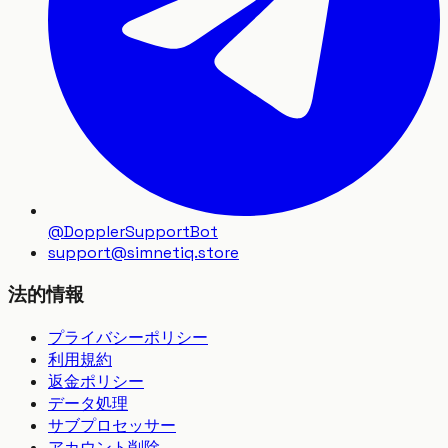
@DopplerSupportBot
support
@
simnetiq.store
法的情報
プライバシーポリシー
利用規約
返金ポリシー
データ処理
サブプロセッサー
アカウント削除