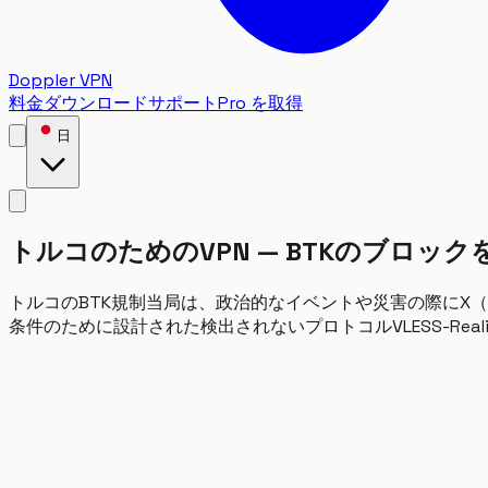
Doppler VPN
料金
ダウンロード
サポート
Pro を取得
日
トルコのためのVPN — BTKのブロッ
トルコのBTK規制当局は、政治的なイベントや災害の際にX（Twit
条件のために設計された検出されないプロトコルVLESS-Rea