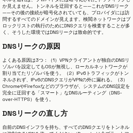
か見えません。トンネルを迂回すると——これがDNSリーク
——その後の接続が暗号化されていても、プロバイダには訪
問するすべてのドメインが見えます。検閲ネットワークはブ
ロックリストの執行のためにDNSクエリを検査することが多
く、そうした環境ではDNSリークは致命的です。
DNSリークの原因
よくある原因は3つ：（1）VPNクライアントが独自のDNSリ
ゾルバを設定してもOSが無視し、ローカルネットワークが
割り当てたリゾルバを使う。（2）IPv6トラフィックがトン
ネルされず、IPv6のDNSクエリがVPNの外に漏れる。（3）
ChromeやFirefoxなどのブラウザが、システムのDNS設定を
完全に迂回する「スマート」なDNSルーティング（DNS-
over-HTTPS）を使う。
DNSリークの直し方
自前のDNSインフラを持ち、すべてのDNSクエリをトンネル