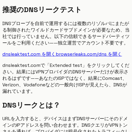
推奨のDNSリークテスト
DNSプローブを自前で運用するには複数のリゾルバにまたが
る制御されたワイルドカードサブドメインが必要なため、当
社では行っていません。以下の信頼できるサードパーティツ
ールをご利用ください——独立運営でアカウント不要です。
dnsleaktest.com を開く
browserleaks.com/dns を開く
dnsleaktest.comで「Extended test」をクリックしてくだ
さい。結果にはVPNプロバイダのDNSサーバーだけが表示さ
れるはずです——あなたのISPではなく。結果にComcast、
Verizon、Vodafoneなどの一般向けISPが見えたら、DNSが
漏れています。
DNSリークとは？
URLを入力すると、デバイスはまずDNSサーバーにそのドメ
インのIPアドレスを問い合わせます。DNSクエリがVPNトン
ネルを通れば、プロバイダには暗号化されたトラフィックし