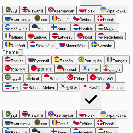
اردو
Kiswahili
Azərbaycan
Polski
Українська
Български
বাংলা
Català
Čeština
Dansk
Ελληνικά
Eesti
Suomi
Hrvatski
Magyar
Italiano
Lietuvių
Latviešu
Norsk
Nederlands
Română
Slovenčina
Slovenščina
Svenska
Theme
English
Русский
Español
Português
Français
简体中文
繁體中文
Deutsch
עברית
فارسی
العربية
हिन्दी
Bahasa
Türkçe
Tiếng Việt
ไทย
Bahasa Melayu
한국어
日本語
Filipino
اردو
Kiswahili
Azərbaycan
Polski
Українська
Български
বাংলা
Català
Čeština
Dansk
Ελληνικά
Eesti
Suomi
Hrvatski
Magyar