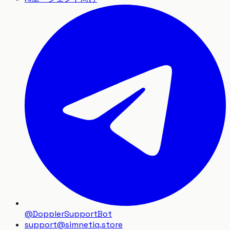
@DopplerSupportBot
support
@
simnetiq.store